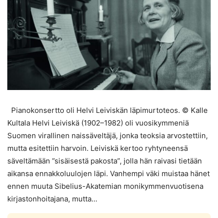
Pianokonsertto oli Helvi Leiviskän läpimurtoteos. © Kalle
Kultala Helvi Leiviskä (1902–1982) oli vuosikymmeniä
Suomen virallinen naissäveltäjä, jonka teoksia arvostettiin,
mutta esitettiin harvoin. Leiviskä kertoo ryhtyneensä
säveltämään ”sisäisestä pakosta”, jolla hän raivasi tietään
aikansa ennakkoluulojen läpi. Vanhempi väki muistaa hänet
ennen muuta Sibelius-Akatemian monikymmenvuotisena
kirjastonhoitajana, mutta...