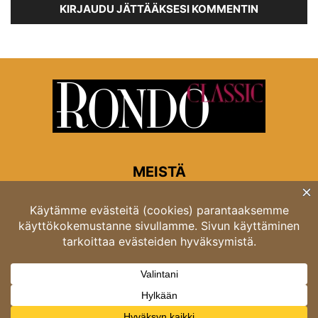
KIRJAUDU JÄTTÄÄKSESI KOMMENTIN
MEISTÄ
Rondon toimitus
Opastinsilta 6A 00520 Helsinki
Asiakaspalvelu: puh. 03 4246 5318
asiakaspalvelu@rondo.fi
Ota meihin yhteyttä:
toimitus@rondo.fi