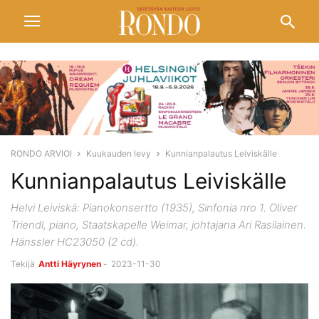
RONDO ARVIOI
Kuukauden levy
Kunnianpalautus Leiviskälle
Kunnianpalautus Leiviskälle
Helvi Leiviskä: Pianokonsertto (1935), Sinfonia nro 1. Oliver
Triendl, piano, Staatskapelle Weimar, johtajana Ari Rasilainen.
Hänssler HC23050 (2 cd).
Tekijä
Antti Häyrynen
-
2023-11-30