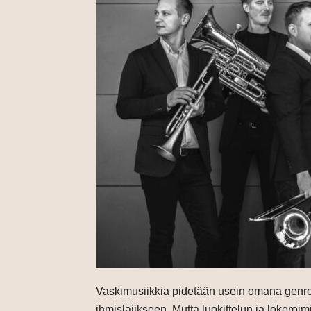
Vaskimusiikkia pidetään usein omana genren
ihmislajikseen. Mutta luokittelun ja lokeroi