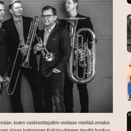
ään, kuten vaskisoittajatkin voidaan mieltää omaksi
misen sijaan kotimaisen Kolizio-yhtyeen levyltä huokuu