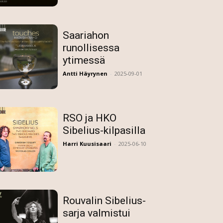
Saariahon
runollisessa
ytimessä
Antti Häyrynen
-
2025-09-01
RSO ja HKO
Sibelius-kilpasilla
Harri Kuusisaari
-
2025-06-10
Rouvalin Sibelius-
sarja valmistui