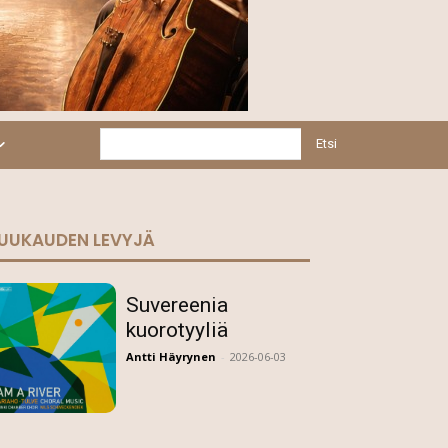
Etsi
UUKAUDEN LEVYJÄ
Suvereenia
kuorotyyliä
Antti Häyrynen
-
2026-06-03