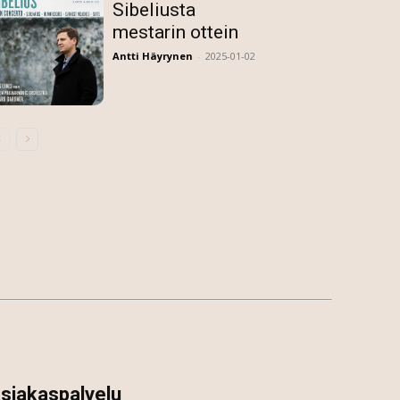
Sibeliusta
mestarin ottein
Antti Häyrynen
-
2025-01-02
siakaspalvelu