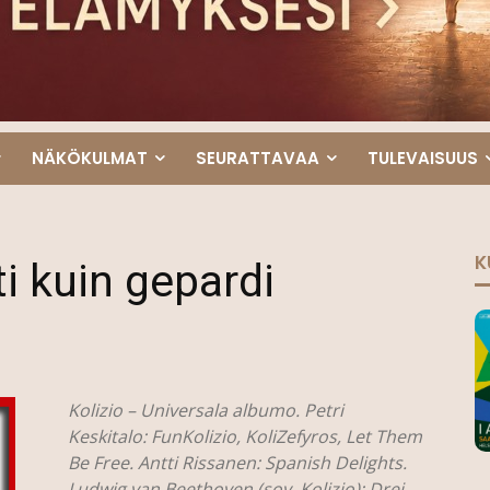
NÄKÖKULMAT
SEURATTAVAA
TULEVAISUUS
K
ti kuin gepardi
Kolizio – Universala albumo. Petri
Keskitalo: FunKolizio, KoliZefyros, Let Them
Be Free. Antti Rissanen: Spanish Delights.
Ludwig van Beethoven (sov. Kolizio): Drei