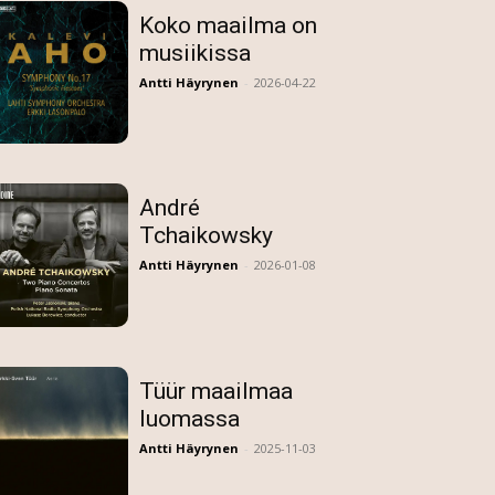
Koko maailma on
musiikissa
Antti Häyrynen
-
2026-04-22
André
Tchaikowsky
Antti Häyrynen
-
2026-01-08
Tüür maailmaa
luomassa
Antti Häyrynen
-
2025-11-03