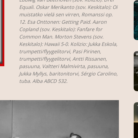
Equali. Oskar Merikanto (sov. Keskitalo): Oi
muistatko vielä sen virren, Romanssi op.
12. Esa Onttonen: Getting Paid. Aaron
Copland (sov. Keskitalo): Fanfare for
Common Man. Morton Stevens (sov.
Keskitalo): Hawaii 5-0. Kolizio: Jukka Eskola,
trumpetti/flyygelitorvi, Pasi Pirinen,
trumpetti/flyygelitorvi, Antti Rissanen,
pasuuna, Valtteri Malmivirta, pasuuna,
Jukka Myllys, baritonitorvi, Sérgio Carolino,
tuba. Alba ABCD 532.