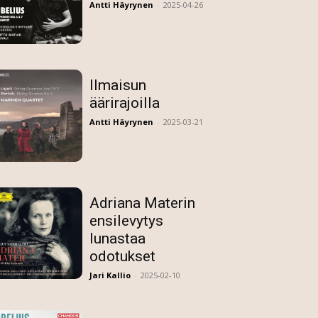
Antti Häyrynen
-
2025-04-26
Ilmaisun
äärirajoilla
Antti Häyrynen
-
2025-03-21
Adriana Materin
ensilevytys
lunastaa
odotukset
Jari Kallio
-
2025-02-10