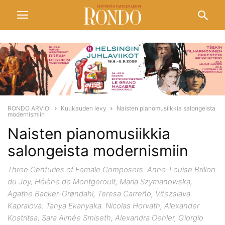
RONDO ARVIOI
Kuukauden levy
Naisten pianomusiikkia salongeista
modernismiin
Naisten pianomusiikkia
salongeista modernismiin
Three Centuries of Female Composers. Anne-Louise Brillon
du Joy, Hélène de Montgeroult, Maria Szymanowska,
Agathe Backer-Grøndahl, Teresa Carreño, Vitezslava
Kapralova. Tanya Ekanyaka. Nicolas Horvath, Alexander
Kostritsa, Sara Aimée Smiseth, Alexandra Oehler, Giorgio