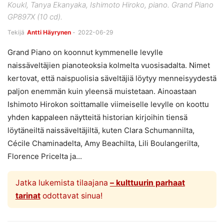
Koukl, Tanya Ekanyaka, Ishimoto Hiroko, piano. Grand Piano
GP897X (10 cd).
Tekijä
Antti Häyrynen
-
2022-06-29
Grand Piano on koonnut kymmenelle levylle
naissäveltäjien pianoteoksia kolmelta vuosisadalta. Nimet
kertovat, että naispuolisia säveltäjiä löytyy menneisyydestä
paljon enemmän kuin yleensä muistetaan. Ainoastaan
Ishimoto Hirokon soittamalle viimeiselle levylle on koottu
yhden kappaleen näytteitä historian kirjoihin tiensä
löytäneiltä naissäveltäjiltä, kuten Clara Schumannilta,
Cécile Chaminadelta, Amy Beachilta, Lili Boulangerilta,
Florence Pricelta ja...
Jatka lukemista tilaajana
– kulttuurin parhaat
tarinat
odottavat sinua!