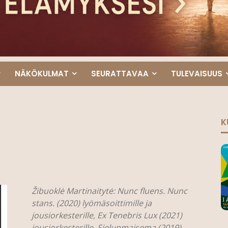
NÄKÖKULMAT
SEURATTAVAA
TULEVAISUUS
K
Žibuoklė Martinaitytė: Nunc fluens. Nunc
stans. (2020) lyömäsoittimille ja
jousiorkesterille, Ex Tenebris Lux (2021)
jousiorkesterille, Sielunmaisema (2019)