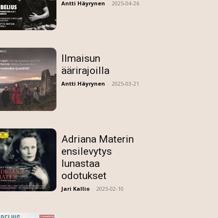
Antti Häyrynen
-
2025-04-26
Ilmaisun
äärirajoilla
Antti Häyrynen
-
2025-03-21
Adriana Materin
ensilevytys
lunastaa
odotukset
Jari Kallio
-
2025-02-10