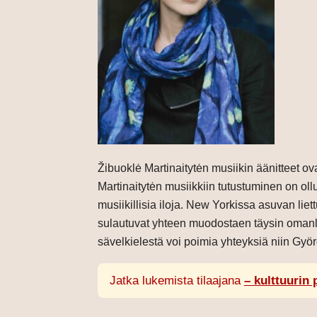
Žibuoklė Martinaitytėn musiikin äänitteet ov
Martinaitytėn musiikkiin tutustuminen on ol
musiikillisia iloja. New Yorkissa asuvan liet
sulautuvat yhteen muodostaen täysin omanlai
sävelkielestä voi poimia yhteyksiä niin Györg
Jatka lukemista tilaajana
– kulttuurin 