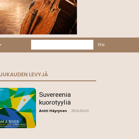
Etsi
UUKAUDEN LEVYJÄ
Suvereenia
kuorotyyliä
Antti Häyrynen
-
2026-06-03