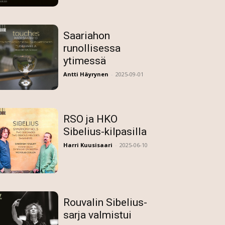
Saariahon
runollisessa
ytimessä
Antti Häyrynen
-
2025-09-01
RSO ja HKO
Sibelius-kilpasilla
Harri Kuusisaari
-
2025-06-10
Rouvalin Sibelius-
sarja valmistui