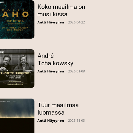
Koko maailma on
musiikissa
Antti Häyrynen
-
2026-04-22
André
Tchaikowsky
Antti Häyrynen
-
2026-01-08
Tüür maailmaa
luomassa
Antti Häyrynen
-
2025-11-03