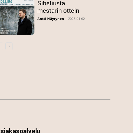
Sibeliusta
mestarin ottein
Antti Häyrynen
-
2025-01-02
siakaspalvelu