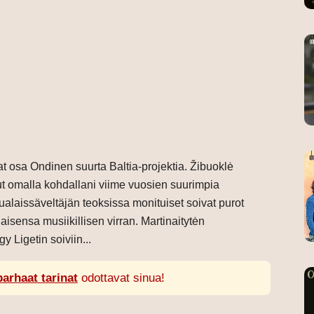
at osa Ondinen suurta Baltia-projektia. Žibuoklė
lut omalla kohdallani viime vuosien suurimpia
tualaissäveltäjän teoksissa monituiset soivat purot
sensa musiikillisen virran. Martinaitytėn
y Ligetin soiviin...
parhaat tarinat
odottavat sinua!