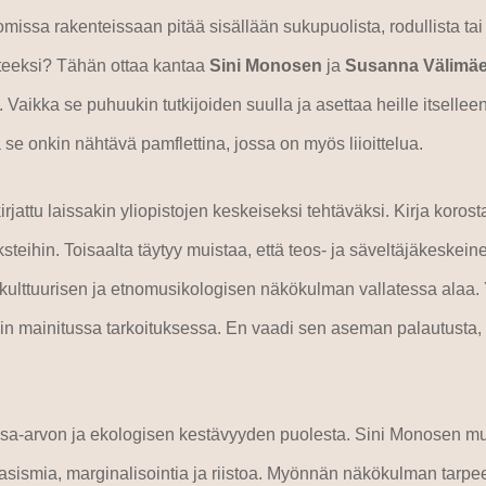
omissa rakenteissaan pitää sisällään sukupuolista, rodullista tai 
hteeksi? Tähän ottaa kantaa
Sini Monosen
ja
Susanna Välimä
. Vaikka se puhuukin tutkijoiden suulla ja asettaa heille itsellee
ka se onkin nähtävä pamflettina, jossa on myös liioittelua.
rjattu laissakin yliopistojen keskeiseksi tehtäväksi. Kirja korost
steihin. Toisaalta täytyy muistaa, että teos- ja säveltäjäkeskei
a kulttuurisen ja etnomusikologisen näkökulman vallatessa alaa
sin mainitussa tarkoituksessa. En vaadi sen aseman palautusta, 
a-arvon ja ekologisen kestävyyden puolesta. Sini Monosen mukaan
ismia, marginalisointia ja riistoa. Myönnän näkökulman tarpeelli