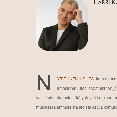
HARRI K
N
YT TUNTUU SILTÄ
, kuin aiemm
Ilmastonmuutos, saastuminen ja mu
vaiti. Toisaalta onko tätä yhteyttä koskaan 
musiikissa ammoisista ajoista asti. Ekomusi