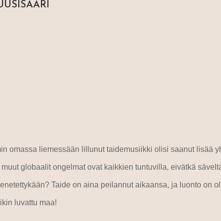
UUSISAARI
in omassa liemessään lillunut taidemusiikki olisi saanut lisää y
ut globaalit ongelmat ovat kaikkien tuntuvilla, eivätkä säveltäj
menetettykään? Taide on aina peilannut aikaansa, ja luonto on o
ikin luvattu maa!