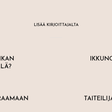
LISÄÄ KIRJOITTAJALTA
IKAN
IKKUN
LÄ?
RRAAMAAN
TAITEIL