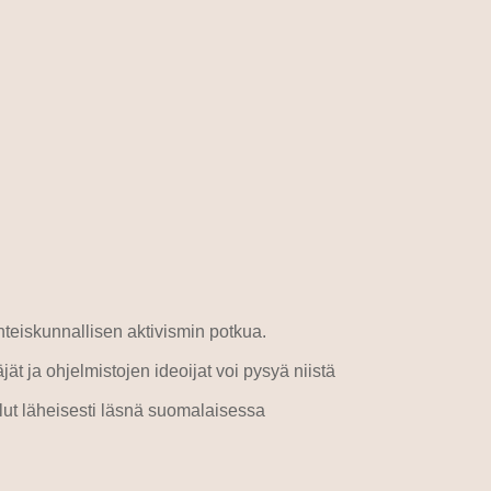
hteiskunnallisen aktivismin potkua.
ät ja ohjelmistojen ideoijat voi pysyä niistä
llut läheisesti läsnä suomalaisessa