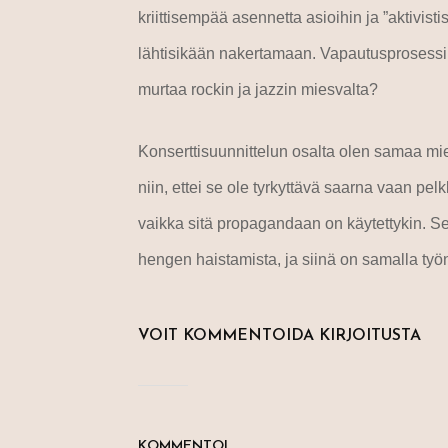
kriittisempää asennetta asioihin ja ”aktivisti
lähtisikään nakertamaan. Vapautusprosessi l
murtaa rockin ja jazzin miesvalta?
Konserttisuunnittelun osalta olen samaa mi
niin, ettei se ole tyrkyttävä saarna vaan p
vaikka sitä propagandaan on käytettykin. Se
hengen haistamista, ja siinä on samalla työ
VOIT KOMMENTOIDA KIRJOITUSTA
KOMMENTOI