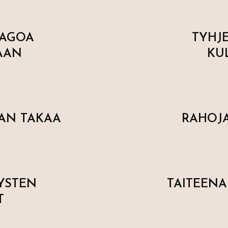
MAGOA
TYHJ
AAN
KU
AN TAKAA
RAHOJA
YSTEN
TAITEEN
T