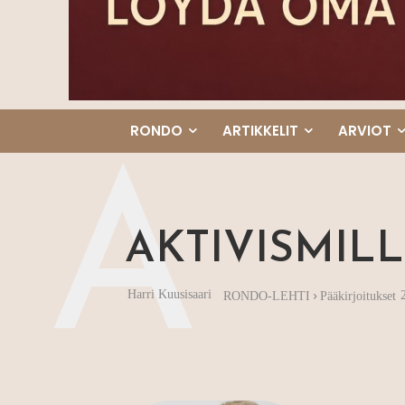
RONDO
ARTIKKELIT
ARVIOT
A
AKTIVISMILL
Harri Kuusisaari
RONDO-LEHTI
Pääkirjoitukset