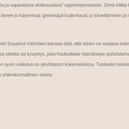
sia ja vapauttavia ulottuvuuksia” oppimisprosessiin. Siinä riittää h
ienee jo käynnissä: genrerajat liudentuvat, ja säveltäminen ja 
eltä Susanna Välimäen kanssa siitä, että siihen on saatava ene
elkkä otsikko tai kysymys, joka houkuttelee itsenäiseen pohdisk
n syvin vaikutus on yksilötason kokemuksissa. Tunteiden kosketta
n yhteiskunnallinen voima.