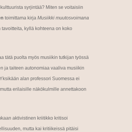
kulttuurista syrjintää? Miten se voitaisiin
en
toimittama kirja
Musiikki muutosvoimana
n tavoitteita, kyllä kohteena on koko
aa tätä puolta myös musiikin tutkijan työssä
nen ja taiteen autonomiaa vaaliva musiikin
. Yksikään alan professori Suomessa ei
mutta erilaisille näkökulmille annettakoon
 aktivistinen kriitikko kritisoi
suuden, mutta kai kritiikeissä pitäisi