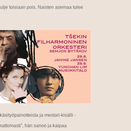
t sulje toisiaan pois. Naisten asemaa tulee
ityöpainotteista ja mestari-kisälli -
amattomasti”, hän sanoo ja kaipaa