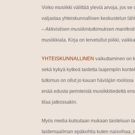
Voiko musiikki välittää yleviä arvoja, jos se 
valjastaa yhteiskunnallisen keskustelun lä
– Aktivistisen musiikintutkimuksen manifesti
musiikkiala. Kirja on tervetullut piikki, vaik
YHTEISKUNNALLINEN
vaikuttaminen on ki
sekä kykyä kytkeä taidetta laajempiin kontek
tutkimus on ollut jo kauan häviäjän rooliss
enää
edusta perinteistä musiikkitiedettä en
tilaa jatkossakin.
Myös media kutsutaan mukaan taisteluun tas
taidemaailman epäkohtia kuten naisvihaa, ras