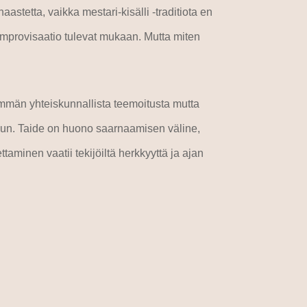
aastetta, vaikka mestari-kisälli -traditiota en
improvisaatio tulevat mukaan. Mutta miten
mmän yhteiskunnallista teemoitusta mutta
eluun. Taide on huono saarnaamisen väline,
minen vaatii tekijöiltä herkkyyttä ja ajan