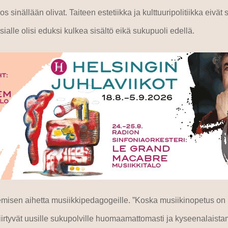
os sinällään olivat. Taiteen estetiikka ja kulttuuripolitiikka eivä
sialle olisi eduksi kulkea sisältö eikä sukupuoli edellä.
misen aihetta musiikkipedagogeille. ”Koska musiikinopetus on käs
t siirtyvät uusille sukupolville huomaamattomasti ja kyseenalaist