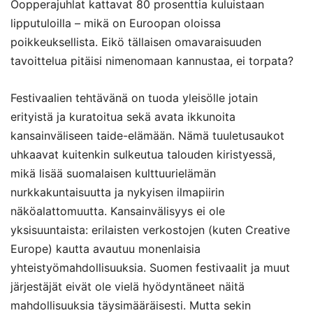
Oopperajuhlat kattavat 80 prosenttia kuluistaan
lipputuloilla – mikä on Euroopan oloissa
poikkeuksellista. Eikö tällaisen omavaraisuuden
tavoittelua pitäisi nimenomaan kannustaa, ei torpata?
Festivaalien tehtävänä on tuoda yleisölle jotain
erityistä ja kuratoitua sekä avata ikkunoita
kansainväliseen taide-elämään. Nämä tuuletusaukot
uhkaavat kuitenkin sulkeutua talouden kiristyessä,
mikä lisää suomalaisen kulttuurielämän
nurkkakuntaisuutta ja nykyisen ilmapiirin
näköalattomuutta. Kansainvälisyys ei ole
yksisuuntaista: erilaisten verkostojen (kuten Creative
Europe) kautta avautuu monenlaisia
yhteistyömahdollisuuksia. Suomen festivaalit ja muut
järjestäjät eivät ole vielä hyödyntäneet näitä
mahdollisuuksia täysimääräisesti. Mutta sekin