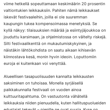
viime hetkellä sopeuttamaan keskimäärin 20 prosentin
valtiontukien leikkauksiin. Pahiten nämä leikkaukset
iskevät festivaaleihin, joilla ei ole suuremman
kaupungin tukea kompensoimassa menetyksiä. Se
kyllä näkyy: tilaisuuksien määrää ja esiintyjäjoukkoa on
jouduttu karsimaan, ja ohjelmistossa on vältelty riskejä.
Silti festivaalikenttä on mukautumiskykyinen, ja
näistäkin lähtökohdista on saatu aikaan kihisevän
kiinnostava kesä, monin hyvin ideoin. Loputtomiin
euroja ei kuitenkaan voi venyttää.
Alueellisen tasapuolisuuden kannalta leikkausten
saksiminen on tuhoisaa. Monella syrjäisellä
paikkakunnalla festivaali on vuoden ainoa
kulttuuritapahtuma. On vastuutonta vähätellä
leikkauksia niiden pienuudella, kuten hallituspuolueiden
edustajat tekevät – pienille ne ovat suuria. Kyse on