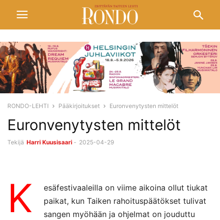
RONDO-LEHTI
Pääkirjoitukset
Euronvenytysten mittelöt
Euronvenytysten mittelöt
Tekijä
Harri Kuusisaari
-
2025-04-29
K
esäfestivaaleilla on viime aikoina ollut tiukat
paikat, kun Taiken rahoituspäätökset tulivat
sangen myöhään ja ohjelmat on jouduttu