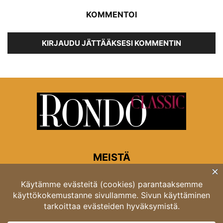
KOMMENTOI
KIRJAUDU JÄTTÄÄKSESI KOMMENTIN
MEISTÄ
Rondon toimitus
Opastinsilta 6A 00520 Helsinki
Asiakaspalvelu: puh. 03 4246 5318
asiakaspalvelu@rondo.fi