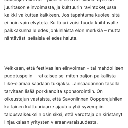
juuritason elinvoimasta, ja kulttuurin ravintoketjussa
kaikki vaikuttaa kaikkeen. Jos tapahtuma kuolee, sitä
ei noin vain elvytetä. Kulttuuri voisi tuoda kuihtuvalle
paikkakunnalle edes jonkinlaista elon merkkiä – mutta
nähtävästi sellaisia ei edes haluta.
Veikkaan, että festivaalien elinvoiman – tai mahdollisen
pudotuspelin – ratkaisee se, miten paljon paikallista
liike-elämää saadaan tukijaksi. Lainsäädännön tasolla
tarvitaan lisää porkkanoita sponsorointiin. On
oikeustajun vastaista, että Savonlinnan Oopperajuhlien
kaltainen kulttuuriaarre ajautuu yhä syvempiin
talousvaikeuksiin osin siksi, että verottaja on kiristänyt
linjauksiaan yritysten vieraanvaraisuudesta.