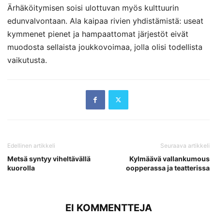
Ärhäköitymisen soisi ulottuvan myös kulttuurin
edunvalvontaan. Ala kaipaa rivien yhdistämistä: useat
kymmenet pienet ja hampaattomat järjestöt eivät
muodosta sellaista joukkovoimaa, jolla olisi todellista
vaikutusta.
Edellinen artikkeli
Seuraava artikkeli
Metsä syntyy viheltävällä
Kylmäävä vallankumous
kuorolla
oopperassa ja teatterissa
EI KOMMENTTEJA