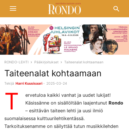
RONDO-LEHTI
Pääkirjoitukset
Taiteenalat kohtaamaan
Taiteenalat kohtaamaan
Tekijä
Harri Kuusisaari
-
2025-03-24
T
ervetuloa kaikki vanhat ja uudet lukijat!
Käsissänne on sisällöltään laajentunut
Rondo
– esittävän taiteen lehti ja uusi ilmiö
suomalaisessa kulttuurilehtikentässä.
Tarkoituksenamme on säilyttää tutun musiikkilehden