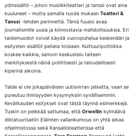
ydinsisältö – johon musiikkiteatteri ja tanssi ovat aina
kuuluneet – mutta samalla tuoda mukaan
Teatteri &
Tanssi
-lehden perinnettä. Tämä fuusio avaa
journalismille uusia ja kiinnostavia mahdollisuuksia. Eri
taidemuodot voivat käydä vuoropuhelua keskenään ja
esitysten sisällöt peilata toisiaan. Kulttuuripolitiikka
koskee kaikkia, samoin keskustelu taiteen
merkityksestä näinä poliittisesti ja taloudellisesti
kiperinä aikoina.
Taide ei ole jokapäiväisen uutisvirran jatketta, vaan se
pureutuu ihmisyyden kysymyksiin syvällisemmin.
Kevätkauden esitykset ovat tästä täynnä esimerkkejä.
Tuskin on pelkkää sattumaa, että
Orwellin
kylmäävä
diktatuurisatiiri
Eläinten vallankumous
on yhtä aikaa
ohjelmistossa sekä Kansallisteatterissa että
Kansallisoopperassa.
Tero Saarisen
Borrowed Light