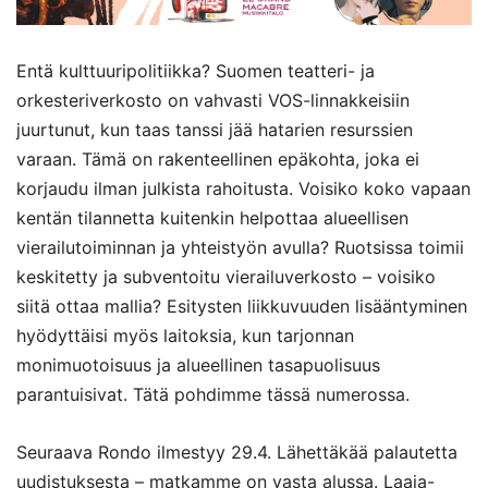
Entä kulttuuripolitiikka? Suomen teatteri- ja
orkesteriverkosto on vahvasti VOS-linnakkeisiin
juurtunut, kun taas tanssi jää hatarien resurssien
varaan. Tämä on rakenteellinen epäkohta, joka ei
korjaudu ilman julkista rahoitusta. Voisiko koko vapaan
kentän tilannetta kuitenkin helpottaa alueellisen
vierailutoiminnan ja yhteistyön avulla? Ruotsissa toimii
keskitetty ja subventoitu vierailuverkosto – voisiko
siitä ottaa mallia? Esitysten liikkuvuuden lisääntyminen
hyödyttäisi myös laitoksia, kun tarjonnan
monimuotoisuus ja alueellinen tasapuolisuus
parantuisivat. Tätä pohdimme tässä numerossa.
Seuraava Rondo ilmestyy 29.4. Lähettäkää palautetta
uudistuksesta – matkamme on vasta alussa. Laaja-