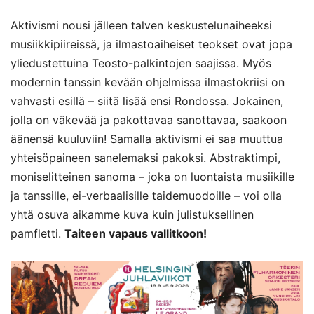
Aktivismi nousi jälleen talven keskustelunaiheeksi
musiikkipiireissä, ja ilmastoaiheiset teokset ovat jopa
yliedustettuina Teosto-palkintojen saajissa. Myös
modernin tanssin kevään ohjelmissa ilmastokriisi on
vahvasti esillä – siitä lisää ensi Rondossa. Jokainen,
jolla on väkevää ja pakottavaa sanottavaa, saakoon
äänensä kuuluviin! Samalla aktivismi ei saa muuttua
yhteisöpaineen sanelemaksi pakoksi. Abstraktimpi,
moniselitteinen sanoma – joka on luontaista musiikille
ja tanssille, ei-verbaalisille taidemuodoille – voi olla
yhtä osuva aikamme kuva kuin julistuksellinen
pamfletti.
Taiteen vapaus vallitkoon!