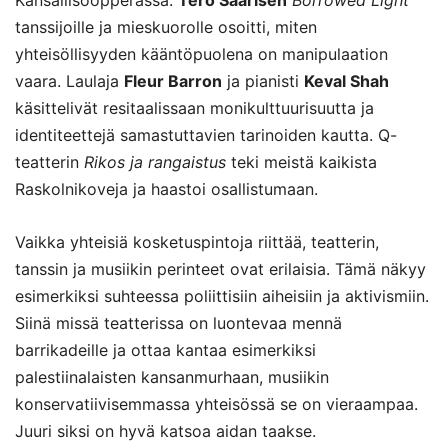
tanssijoille ja mieskuorolle osoitti, miten
yhteisöllisyyden kääntöpuolena on manipulaation
vaara. Laulaja
Fleur Barron
ja pianisti
Keval Shah
käsittelivät resitaalissaan monikulttuurisuutta ja
identiteettejä samastuttavien tarinoiden kautta. Q-
teatterin
Rikos ja rangaistus
teki meistä kaikista
Raskolnikoveja ja haastoi osallistumaan.
Vaikka yhteisiä kosketuspintoja riittää, teatterin,
tanssin ja musiikin perinteet ovat erilaisia. Tämä näkyy
esimerkiksi suhteessa poliittisiin aiheisiin ja aktivismiin.
Siinä missä teatterissa on luontevaa mennä
barrikadeille ja ottaa kantaa esimerkiksi
palestiinalaisten kansanmurhaan, musiikin
konservatiivisemmassa yhteisössä se on vieraampaa.
Juuri siksi on hyvä katsoa aidan taakse.