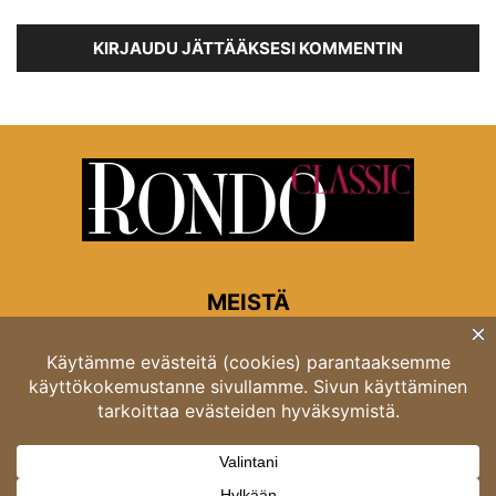
KIRJAUDU JÄTTÄÄKSESI KOMMENTIN
MEISTÄ
Rondon toimitus
Opastinsilta 6A 00520 Helsinki
Asiakaspalvelu: puh. 03 4246 5318
asiakaspalvelu@rondo.fi
Ota meihin yhteyttä:
toimitus@rondo.fi