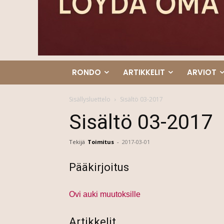
RONDO
ARTIKKELIT
ARVIOT
Sisällysluettelo
Sisältö 03-2017
Sisältö 03-2017
Tekijä
Toimitus
-
2017-03-01
Pääkirjoitus
Ovi auki muutoksille
Artikkelit