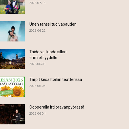
2026-07-13
Unen tanssi tuo vapauden
2026-06-22
Taide voi luoda sillan
erimielisyydelle
2026-06-09
Tärpit kesäiltoihin teatterissa
2026-06-04
Oopperalla irti oravanpyörästä
2026-06-04