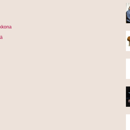
lkkona
lä