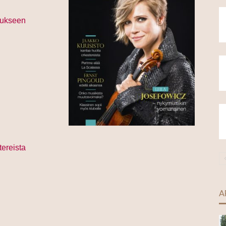
oukseen
tereista
A