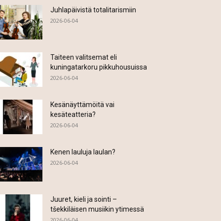
Juhlapäivistä totalitarismiin
2026-06-04
Taiteen valitsemat eli
kuningatarkoru pikkuhousuissa
2026-06-04
Kesänäyttämöitä vai
kesäteatteria?
2026-06-04
Kenen lauluja laulan?
2026-06-04
Juuret, kieli ja sointi –
tšekkiläisen musiikin ytimessä
2026-06-04