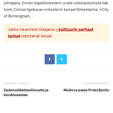
johtajana. Ennen kapellimestarin uralle omistautumista hän
toimi Concertgebouw-orkesterin konserttimestarina. •City
of Birmingham...
Jatka lukemista tilaajana
– kulttuurin parhaat
tarinat
odottavat sinua!
Edellinen artikkeli
Seuraava artikkeli
Epämusiikkiteollisuutta ja
Mullova palaa Prokofjeviin
kioskisaastaa