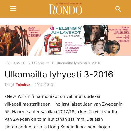
LIVE-ARVIOT
Ulkomailta
Ulkomailta lyhyesti 3-2016
Ulkomailta lyhyesti 3-2016
Tekijä
Toimitus
-
2016-03-01
•New Yorkin filharmonikot on valinnut uudeksi
ylikapellimestarikseen hollantilaiset Jaan van Zwedenin,
55. Hänen kautensa alkaa 2017/18 ja kestää viisi vuotta.
Van Zweden on toiminut tähän asti mm. Dallasin
sinfoniaorkesterin ja Hong Kongin filharmonikkojen