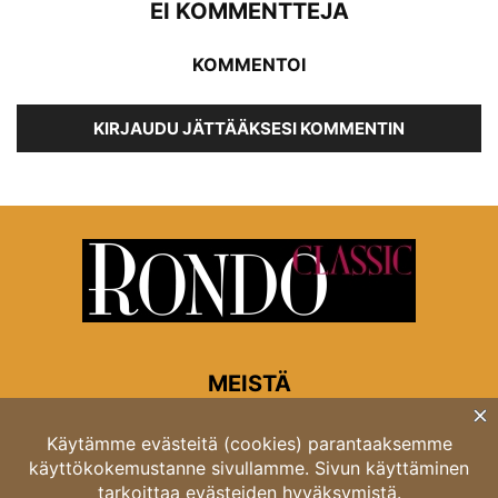
EI KOMMENTTEJA
KOMMENTOI
KIRJAUDU JÄTTÄÄKSESI KOMMENTIN
MEISTÄ
Rondon toimitus
Opastinsilta 6A 00520 Helsinki
Asiakaspalvelu: puh. 03 4246 5318