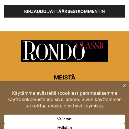
KIRJAUDU JÄTTÄÄKSESI KOMMENTIN
MEISTÄ
Rondon toimitus
Opastinsilta 6A 00520 Helsinki
Asiakaspalvelu: puh. 03 4246 5318
asiakaspalvelu@rondo.fi
Ota meihin yhteyttä:
toimitus@rondo.fi