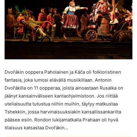
Dvořákin ooppera Paholainen ja Káča oli folkloristinen
fantasia, joka lumosi elävällä musiikillaan. Antonin
Dvořákilla on 11 oopperaa, joista ainoastaan Rusalka on
jäänyt kansainväliseen kantaohjelmistoon. Jos riittää
uteliaisuutta tutustua niihin muihin, täytyy matkustaa
Tshekkiin, jossa harvinaisuuksiakin kansallissankarilta
pääsee esiin. Rondon lukijamatkalla Prahaan oli hyvä
tilaisuus katsastaa Dvořákin...