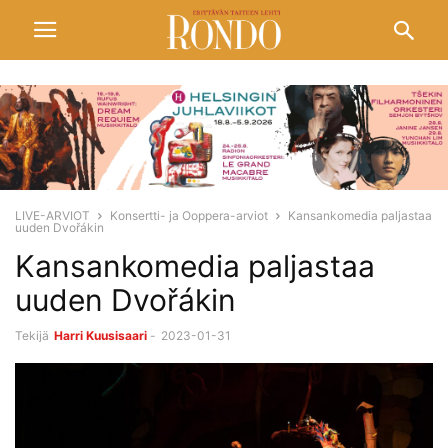
LIVE-ARVIOT
Konsertti- ja Ooppera-arviot
Kansankomedia paljastaa
uuden Dvořákin
Kansankomedia paljastaa
uuden Dvořákin
Tekijä
Harri Kuusisaari
-
2023-01-31