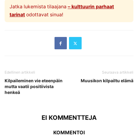
Jatka lukemista tilaajana
– kulttuurin parhaat
tarinat
odottavat sinua!
Edellinen artikkeli
Seuraava artikkeli
Kilpaileminen vie eteenpäin
Muusikon kilpailtu elämä
mutta vaatii positiivista
henkeä
EI KOMMENTTEJA
KOMMENTOI