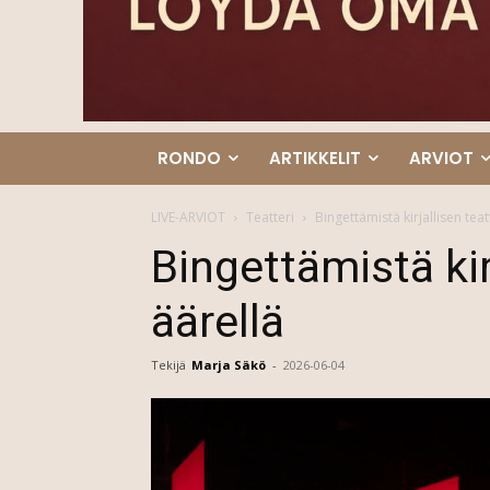
RONDO
ARTIKKELIT
ARVIOT
LIVE-ARVIOT
Teatteri
Bingettämistä kirjallisen teat
Bingettämistä kir
äärellä
Tekijä
Marja Säkö
-
2026-06-04