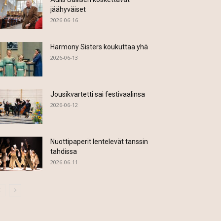
jäähyväiset
2026-06-16
Harmony Sisters koukuttaa yhä
2026-06-13
Jousikvartetti sai festivaalinsa
2026-06-12
Nuottipaperit lentelevät tanssin
tahdissa
2026-06-11