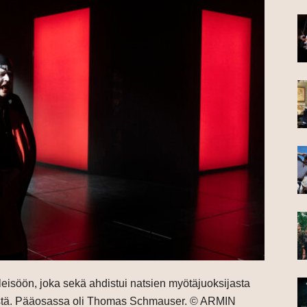
eisöön, joka sekä ahdistui natsien myötäjuoksijasta
ikistä. Pääosassa oli Thomas Schmauser. © ARMIN