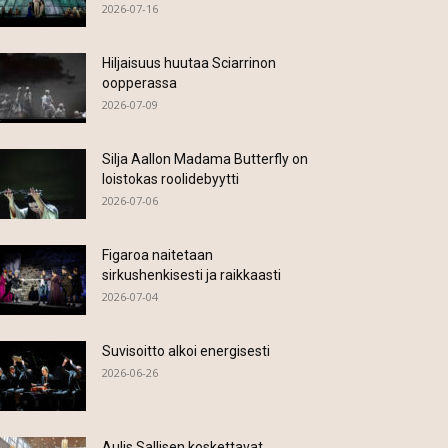
2026-07-16
Hiljaisuus huutaa Sciarrinon
oopperassa
2026-07-09
Silja Aallon Madama Butterfly on
loistokas roolidebyytti
2026-07-06
Figaroa naitetaan
sirkushenkisesti ja raikkaasti
2026-07-04
Suvisoitto alkoi energisesti
2026-06-26
Aulis Sallisen koskettavat