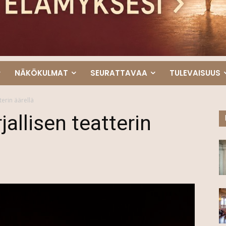
NÄKÖKULMAT
SEURATTAVAA
TULEVAISUUS
terin äärellä
jallisen teatterin