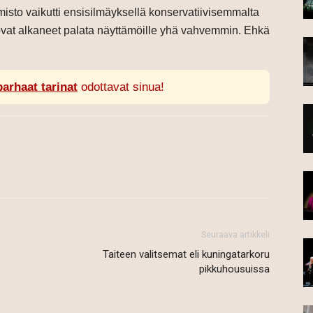
isto vaikutti ensisilmäyksellä konservatiivisemmalta
 ovat alkaneet palata näyttämöille yhä vahvemmin. Ehkä
parhaat tarinat
odottavat sinua!
Seuraava artikkeli
Taiteen valitsemat eli kuningatarkoru
pikkuhousuissa