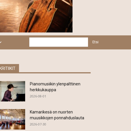
Etsi
KRITIIKIT
Pianomusiikin ylenpalttinen
herkkukauppa
2026-08-01
Kamarikesä on nuorten
muusikkojen ponnahduslauta
2026-07-30