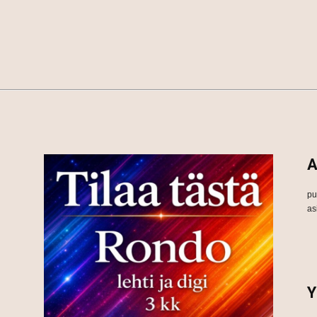
A
pu
as
Y