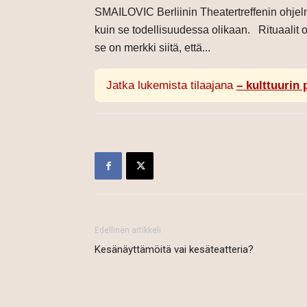
SMAILOVIC Berliinin Theatertreffenin ohjelm
kuin se todellisuudessa olikaan. Rituaalit
se on merkki siitä, että...
Jatka lukemista tilaajana
– kulttuurin 
Edellinen artikkeli
Kesänäyttämöitä vai kesäteatteria?