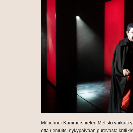
Münchner Kammerspielen Mefisto vaikutti yl
että riemuitsi nykypäivään purevasta kriti