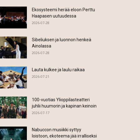
Ekosysteemi herää eloon Perttu
Haapasen uutuudessa
2026-07-28
Sibeliuksen ja luonnon henkeä
Ainolassa
2026-07-28
Lauta kulkee ja laulu raikaa
2026-07-21
100-vuotias Ylioppilasteatteri
juhlii huumorin ja kapinan keinoin
2026-07-17
Nabuccon musiikki syttyy
loistoon, ekoteema jää irralliseksi