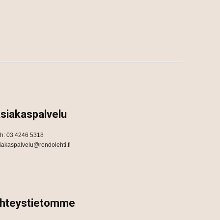
siakaspalvelu
h: 03 4246 5318
iakaspalvelu@rondolehti.fi
hteystietomme