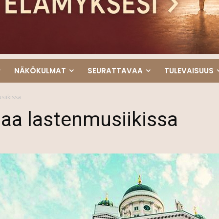
NÄKÖKULMAT
SEURATTAVAA
TULEVAISUUS
siikissa
iaa lastenmusiikissa