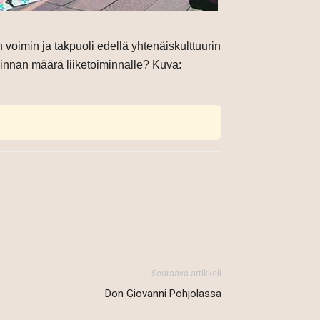
 voimin ja takpuoli edellä yhtenäiskulttuurin
innan määrä liiketoiminnalle? Kuva:
Seuraava artikkeli
Don Giovanni Pohjolassa