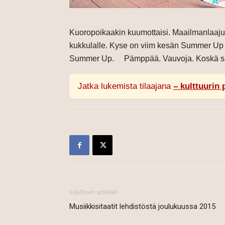
Kuoropoikaakin kuumottaisi. Maailmanlaajuise
kukkulalle. Kyse on viim kesän Summer Up -
Summer Up. Pämppää. Vauvoja. Koskä sä 
Jatka lukemista tilaajana
– kulttuurin 
Edellinen artikkeli
Musiikkisitaatit lehdistöstä joulukuussa 2015