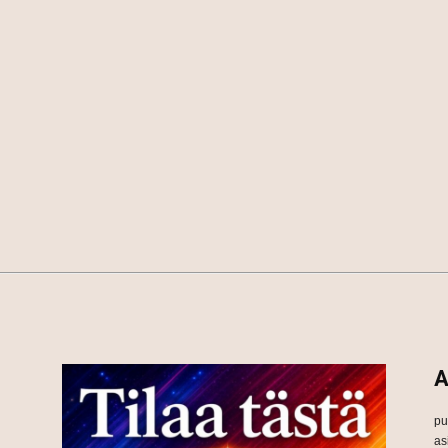
A
pu
as