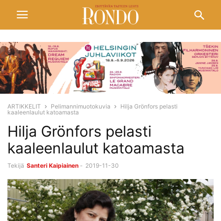
ARTIKKELIT
Pelimannimuotokuvia
Hilja Grönfors pelasti
kaaleenlaulut katoamasta
Hilja Grönfors pelasti
kaaleenlaulut katoamasta
Tekijä
Santeri Kaipiainen
-
2019-11-30