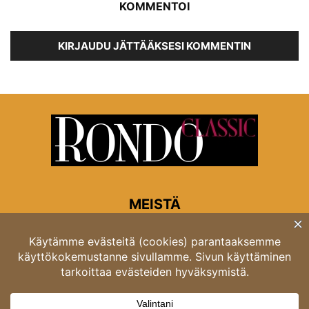
KOMMENTOI
KIRJAUDU JÄTTÄÄKSESI KOMMENTIN
MEISTÄ
Rondon toimitus
Opastinsilta 6A 00520 Helsinki
Asiakaspalvelu: puh. 03 4246 5318
asiakaspalvelu@rondo.fi
Ota meihin yhteyttä:
toimitus@rondo.fi