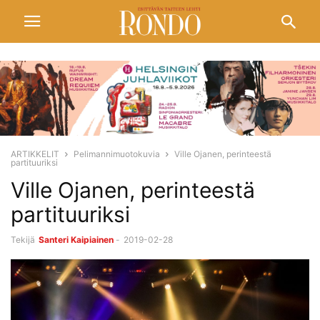
ARTIKKELIT
Pelimannimuotokuvia
Ville Ojanen, perinteestä
partituuriksi
Ville Ojanen, perinteestä
partituuriksi
Tekijä
Santeri Kaipiainen
-
2019-02-28