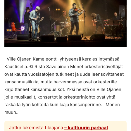
Ville Ojanen Kameleontti-yhtyeensä kera esiintymässä
Kaustisella. © Risto Savolainen Monet orkesterisäveltäjät
ovat kautta vuosisatojen tutkineet ja uudelleensovittaneet
kansanmusiikkia, mutta harvemmassa ovat orkesterille
kirjoittaneet kansanmuusikot. Yksi heistä on Ville Ojanen,
jolle musikaalit, konsertot ja orkesterinjohto ovat yhtä
rakkaita työn kohteita kuin laaja kansanperinne. Monen
muun...
Jatka lukemista tilaajana
– kulttuurin parhaat