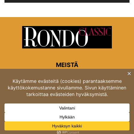
MEISTÄ
Rondon toimitus
Opastinsilta 6A 00520 Helsinki
Asiakaspalvelu: puh. 03 4246 5318
asiakaspalvelu@rondo.fi
Ota meihin yhteyttä:
toimitus@rondo.fi
© Classicus Oy 2026 ver 2.4