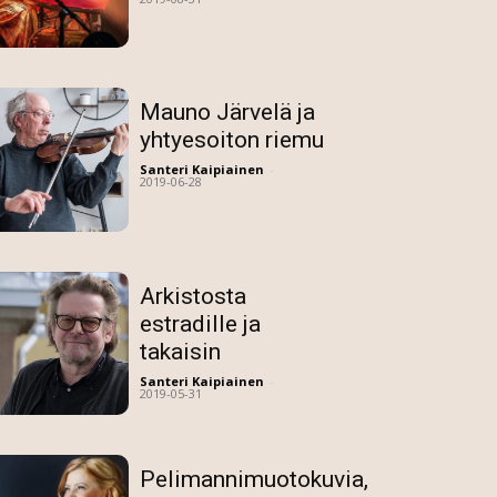
Mauno Järvelä ja
yhtyesoiton riemu
Santeri Kaipiainen
-
2019-06-28
Arkistosta
estradille ja
takaisin
Santeri Kaipiainen
-
2019-05-31
Pelimannimuotokuvia,