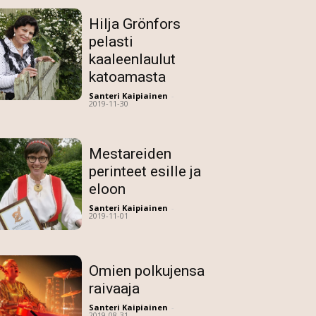
Hilja Grönfors
pelasti
kaaleenlaulut
katoamasta
Santeri Kaipiainen
-
2019-11-30
Mestareiden
perinteet esille ja
eloon
Santeri Kaipiainen
-
2019-11-01
Omien polkujensa
raivaaja
Santeri Kaipiainen
-
2019-08-31