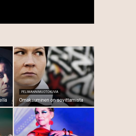
PELIMANNIMUOTOKUVIA
ellä
Omaksuminen on sovittamista