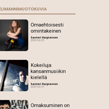
ELIMANNIMUOTOKUVIA
Omaehtoisesti
omintakeinen
Santeri Kaipiainen
-
2020-04-29
Kokeiluja
kansanmusiikin
kielellä
Santeri Kaipiainen
-
2020-03-31
Omaksuminen on