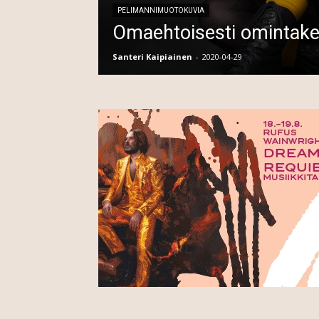
PELIMANNIMUOTOKUVIA
Omaehtoisesti omintake
Santeri Kaipiainen
-
2020-04-29