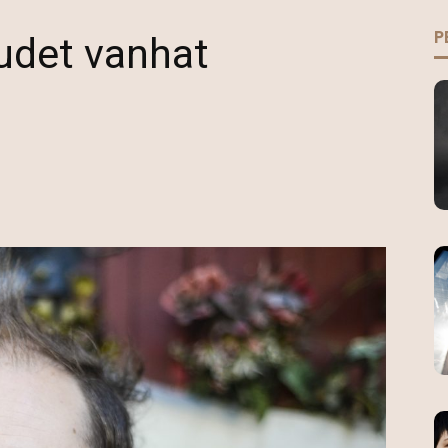
P
uudet vanhat