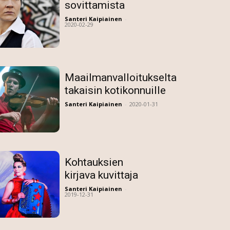
sovittamista
Santeri Kaipiainen
-
2020-02-29
Maailmanvalloitukselta
takaisin kotikonnuille
Santeri Kaipiainen
-
2020-01-31
Kohtauksien
kirjava kuvittaja
Santeri Kaipiainen
-
2019-12-31