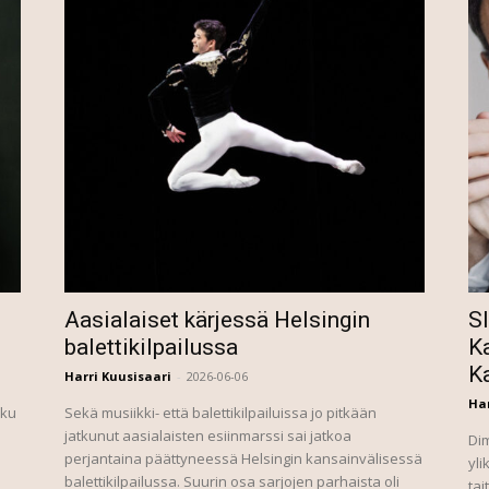
Aasialaiset kärjessä Helsingin
S
balettikilpailussa
Ka
K
Harri Kuusisaari
-
2026-06-06
Har
lku
Sekä musiikki- että balettikilpailuissa jo pitkään
jatkunut aasialaisten esiinmarssi sai jatkoa
Di
perjantaina päättyneessä Helsingin kansainvälisessä
yli
balettikilpailussa. Suurin osa sarjojen parhaista oli
tai