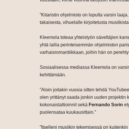
”Kitaristin ohjelmisto on lopulta varsin laa
takaisesta, vihuelalle kirjoitetusta musiikis
Kleemola toteaa yhteistyön säveltäjien kans
yhtä lailla perinteisemmän ohjelmiston paris
varhaisromantiikkaan, joihin hän on perehtyn
Sosiaalisessa mediassa Kleemola on varsin a
kehittämään.
”Aloin joitakin vuosia sitten tehdä YouTube
olen yrittänyt saada jonkin uuden projektin k
kokonaistaltioinnit sekä
Fernando Sorin
ety
puolensataa kuukausittain.”
”Itselleni musiikin tekemisessä on kuitenkin 