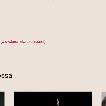
 (
www.turunkitaraseura.net
)
ossa