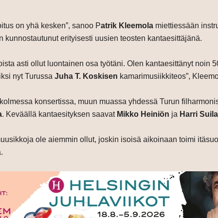
toitus on yhä kesken”, sanoo P
atrik Kleemola
miettiessään inst
 kunnostautunut erityisesti uusien teosten kantaesittäjänä.
ista asti ollut luontainen osa työtäni. Olen kantaesittänyt noin
kiksi nyt Turussa
Juha T. Koskisen
kamarimusiikkiteos”, Kleemo
a kolmessa konsertissa, muun muassa yhdessä Turun filharmoni
a
. Keväällä kantaesityksen saavat
Mikko Heiniön
ja
Harri Sui
sikkoja ole aiemmin ollut, joskin isoisä aikoinaan toimi itäsuo
.