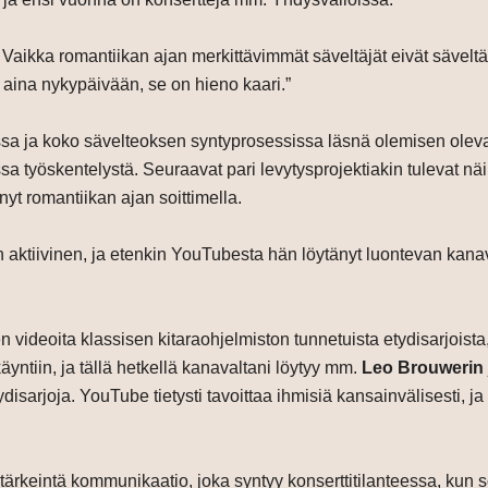
ja. Vaikka romantiikan ajan merkittävimmät säveltäjät eivät säve
ta aina nykypäivään, se on hieno kaari.”
sa ja koko sävelteoksen syntyprosessissa läsnä olemisen olevan
sa työskentelystä. Seuraavat pari levytysprojektiakin tulevat n
yt romantiikan ajan soittimella.
ktiivinen, ja etenkin YouTubesta hän löytänyt luontevan kanava
en videoita klassisen kitaraohjelmiston tunnetuista etydisarjois
äyntiin, ja tällä hetkellä kanavaltani löytyy mm.
Leo Brouwerin
disarjoja. YouTube tietysti tavoittaa ihmisiä kansainvälisesti, j
tärkeintä kommunikaatio, joka syntyy konserttitilanteessa, kun soi