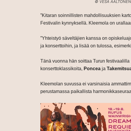
© VESA AALTONEN
”Kitaran soinnillisten mahdollisuuksien kar
Festivalin kynnyksellä.
Kleemola on urallaan
”Yhteistyö säveltäjien kanssa on opiskeluajo
ja konserttoihin, ja lisää on tulossa, esimer
Tänä vuonna hän soittaa Turun festivaalill
konserttoklassikoita,
Poncea
ja
Takemitsu
Kleemolan suvussa ei varsinaisia ammattimuu
perustamassa paikallista harmonikkaseuraa