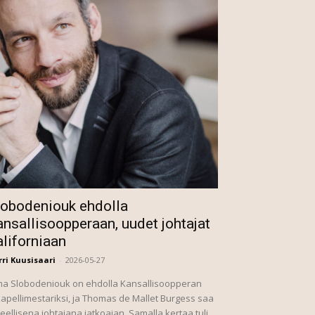
lobodeniouk ehdolla
nsallisoopperaan, uudet johtajat
aliforniaan
ri Kuusisaari
-
2026-05-27
ma Slobodeniouk on ehdolla Kansallisoopperan
kapellimestariksi, ja Thomas de Mallet Burgess saa
teellisena johtajana jatkoajan. Samalla kertaa tuli