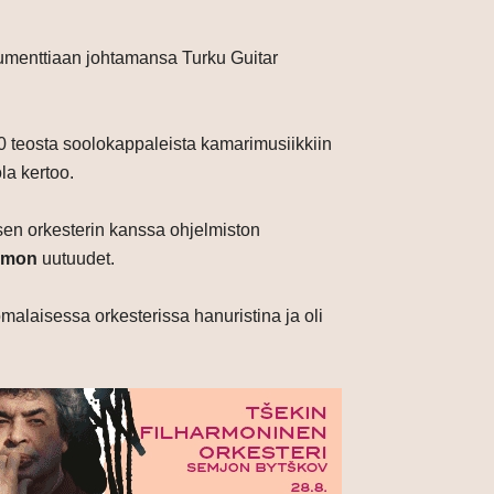
rumenttiaan johtamansa Turku Guitar
 50 teosta soolokappaleista kamarimusiikkiin
la kertoo.
sen orkesterin kanssa ohjelmiston
lamon
uutuudet.
malaisessa orkesterissa hanuristina ja oli