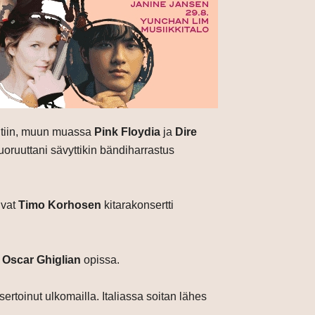
neltiin, muun muassa
Pink Floydia
ja
Dire
uoruuttani sävyttikin bändiharrastus
ivat
Timo Korhosen
kitarakonsertti
a
Oscar Ghiglian
opissa.
sertoinut ulkomailla. Italiassa soitan lähes