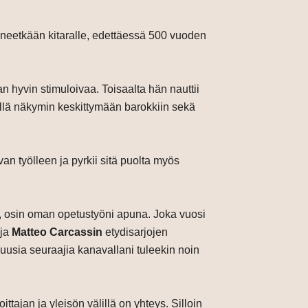
ltäneetkään kitaralle, edettäessä 500 vuoden
 hyvin stimuloivaa. Toisaalta hän nauttii
äillä näkymin keskittymään barokkiin sekä
n työlleen ja pyrkii sitä puolta myös
ta, osin oman opetustyöni apuna. Joka vuosi
ja
Matteo Carcassin
etydisarjojen
a uusia seuraajia kanavallani tuleekin noin
ttajan ja yleisön välillä on yhteys. Silloin