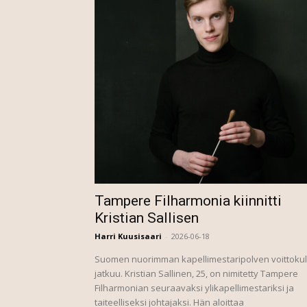
Tampere Filharmonia kiinnitti
Kristian Sallisen
Harri Kuusisaari
-
2026-06-18
Suomen nuorimman kapellimestaripolven voittoku
jatkuu. Kristian Sallinen, 25, on nimitetty Tampere
Filharmonian seuraavaksi ylikapellimestariksi ja
taiteelliseksi johtajaksi. Hän aloittaa