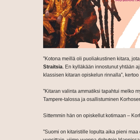
”Kotona meillä oli puoliakustinen kitara, jot
Straitsia
. En kylläkään innostunut yhtään aja
klassisen kitaran opiskelun rinnalla”, kerto
”Kitaran valinta ammatiksi tapahtui melko my
Tampere-talossa ja osallistuminen Korhosen
Sittemmin hän on opiskellut kotimaan – Ko
”Suomi on kitaristille lopulta aika pieni maa
vuosittain, viime vuonna debytoin Irlanniss