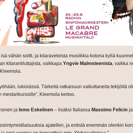
a isä vähän soitti, ja kitaravetoista musiikkia kotona kyllä kuun
n kitarantiluttajista, vaikkapa
Yngvie Malmsteenista
, vaikka n
o Kleemola.
öhään, lukioiässä. Tärkeitä ratkaisuun vaikuttaneita tekijöitä ol
 mestarikurssille”, Kleemola kertoo.
rhonen ja
Ismo Eskelinen
– lisäksi Italiassa
Massimo Felicin
j
 esiintymistilaisuuksia ajatellen, ja entistä enemmän olenkin kon
a ja ensi vuonna on konsertteja mm. Yhdysvalloissa.”