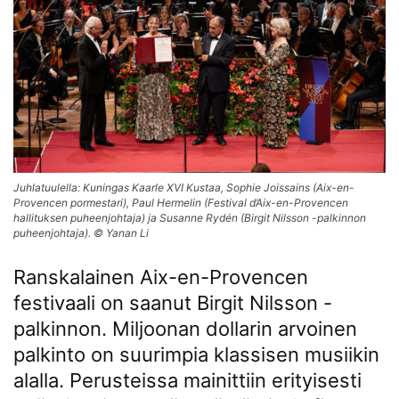
Juhlatuulella: Kuningas Kaarle XVI Kustaa, Sophie Joissains (Aix-en-
Provencen pormestari), Paul Hermelin (Festival d’Aix-en-Provencen
hallituksen puheenjohtaja) ja Susanne Rydén (Birgit Nilsson -palkinnon
puheenjohtaja). © Yanan Li
Ranskalainen Aix-en-Provencen
festivaali on saanut Birgit Nilsson -
palkinnon. Miljoonan dollarin arvoinen
palkinto on suurimpia klassisen musiikin
alalla. Perusteissa mainittiin erityisesti