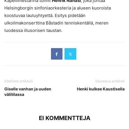
Kapellimestarina toimii
Henrik Nánási
, joka johtaa
Helsingborgin sinfoniaorkesteria ja alueen kuoroista
koostuvaa lauluyhtyettä. Esitys pidetään
ulkoilmakonserttina Båstadin tenniskentällä, meren
luodessa illusorisen taustan.
Edellinen artikkeli
Seuraava artikkeli
Giselle vanhan ja uuden
Henki kulkee Kaustisella
välitilassa
EI KOMMENTTEJA