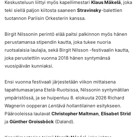
Keskusteluun liittyi myös kapellimestari
Klaus Mäkelä
, joka
teki siellä paljon kiitosta saaneen
Stravinsky
-balettien
tuotannon Pariisin Orkesterin kanssa.
Birgit Nilssonin perintö elää paitsi palkinnon myös hänen
perustamansa stipendin kautta, joka tukee nuoria
ruotsalaisia laulajia, sekä Birgit Nilsson -festivaalin kautta,
joka perustettiin vuonna 2018 hänen syntymänsä
vuosipäivän kunniaksi.
Ensi vuonna festivaali järjestetään viikon mittaisena
tapahtumasarjana Etelä-Ruotsissa, Nilssonin syntymätilan
ympäristössä, ja se huipentuu 8. elokuuta 2026 Richard
Wagnerin oopperan
Lentävä hollantilainen
esitykseen.
Päärooleissa laulavat
Christopher Maltman
,
Elisabet Strid
ja
Günther Groissböck
(Daland).