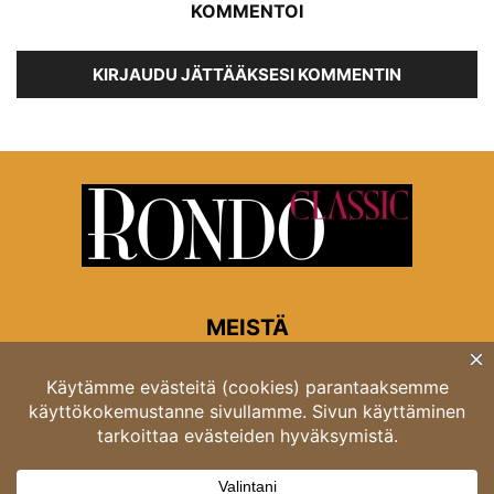
KOMMENTOI
KIRJAUDU JÄTTÄÄKSESI KOMMENTIN
MEISTÄ
Rondon toimitus
Opastinsilta 6A 00520 Helsinki
Asiakaspalvelu: puh. 03 4246 5318
asiakaspalvelu@rondo.fi
Ota meihin yhteyttä:
toimitus@rondo.fi