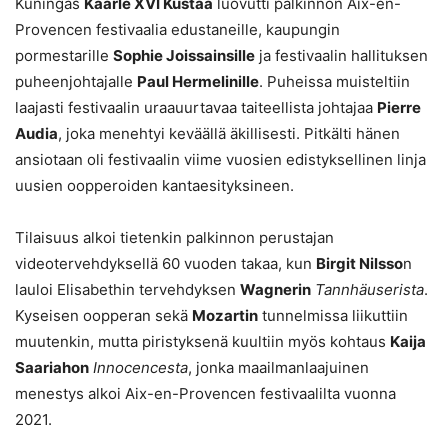
Kuningas
Kaarle XVI Kustaa
luovutti palkinnon Aix-en-
Provencen festivaalia edustaneille, kaupungin
pormestarille
Sophie Joissainsille
ja festivaalin hallituksen
puheenjohtajalle
Paul Hermelinille
. Puheissa muisteltiin
laajasti festivaalin uraauurtavaa taiteellista johtajaa
Pierre
Audia
, joka menehtyi keväällä äkillisesti. Pitkälti hänen
ansiotaan oli festivaalin viime vuosien edistyksellinen linja
uusien oopperoiden kantaesityksineen.
Tilaisuus alkoi tietenkin palkinnon perustajan
videotervehdyksellä 60 vuoden takaa, kun
Birgit Nilsso
n
lauloi Elisabethin tervehdyksen
Wagnerin
Tannhäuserista
.
Kyseisen oopperan sekä
Mozartin
tunnelmissa liikuttiin
muutenkin, mutta piristyksenä kuultiin myös kohtaus
Kaija
Saariahon
Innocencesta
, jonka maailmanlaajuinen
menestys alkoi Aix-en-Provencen festivaalilta vuonna
2021.