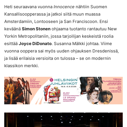
Heti seuraavana vuonna
Innocence
nähtiin Suomen
Kansallisoopperassa ja jatkoi siitä muun muassa
Amsterdamiin, Lontooseen ja San Franciscoon. Ensi
keväänä
Simon Stonen
ohjaama tuotanto rantautuu New
Yorkin Metropolitaniin, jossa tarjoilijan keskeistä roolia
esittää
Joyce DiDonato
. Susanna Mälkki johtaa. Viime
vuonna ooppera sai myös uuden ohjauksen Dresdenissä,
ja lisää erilaisia versioita on tulossa – se on modernin
klassikon merkki.