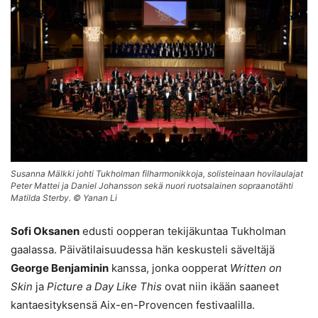
Susanna Mälkki johti Tukholman filharmonikkoja, solisteinaan hovilaulajat
Peter Mattei ja Daniel Johansson sekä nuori ruotsalainen sopraanotähti
Matilda Sterby. © Yanan Li
Sofi Oksanen
edusti oopperan tekijäkuntaa Tukholman
gaalassa. Päivätilaisuudessa hän keskusteli säveltäjä
George Benjaminin
kanssa, jonka oopperat
Written on
Skin
ja
Picture a Day Like This
ovat niin ikään saaneet
kantaesityksensä Aix-en-Provencen festivaalilla.