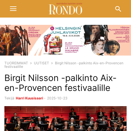
TUOREIMMAT
UUTISET
Birgit Nilsson -palkinto Aix-en-Provencen
festivaalille
Birgit Nilsson -palkinto Aix-
en-Provencen festivaalille
Tekijä
Harri Kuusisaari
-
2025-10-23