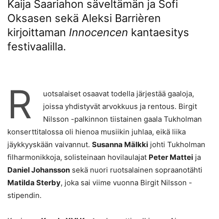
Kaija Saariahon säveltämän ja Sofi
Oksasen sekä Aleksi Barrièren
kirjoittaman
Innocencen
kantaesitys
festivaalilla.
R
uotsalaiset osaavat todella järjestää gaaloja,
joissa yhdistyvät arvokkuus ja rentous. Birgit
Nilsson -palkinnon tiistainen gaala Tukholman
konserttitalossa oli hienoa musiikin juhlaa, eikä liika
jäykkyyskään vaivannut.
Susanna Mälkki
johti Tukholman
filharmonikkoja, solisteinaan hovilaulajat
Peter Mattei
ja
Daniel Johansson
sekä nuori ruotsalainen sopraanotähti
Matilda Sterby
, joka sai viime vuonna Birgit Nilsson -
stipendin.