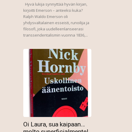
Hyvä lukija synnyttää hyvän kirjan,
kirjoitti Emerson – anteeksi kuka?
Ralph Waldo Emerson oli
yhdysvaltalainen esseisti, runoilija ja
filosofi, joka uudelleenlanseerasi
transsendentalismin vuonna 1836,...
Oi Laura, sua kaipaan…
molto superficialmente!