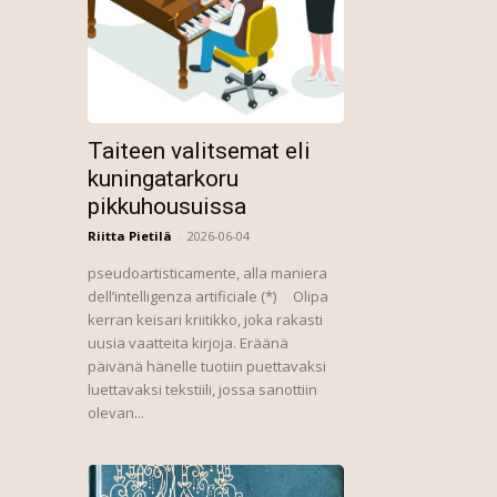
Taiteen valitsemat eli
kuningatarkoru
pikkuhousuissa
Riitta Pietilä
-
2026-06-04
pseudoartisticamente, alla maniera
dell’intelligenza artificiale (*) Olipa
kerran keisari kriitikko, joka rakasti
uusia vaatteita kirjoja. Eräänä
päivänä hänelle tuotiin puettavaksi
luettavaksi tekstiili, jossa sanottiin
olevan...