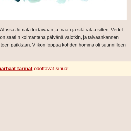
ussa Jumala loi taivaan ja maan ja sitä rataa sitten. Vedet
johon saatiin kolmantena päivänä valotkin, ja taivaankannen
 yhteen paikkaan. Viikon loppua kohden homma oli suunnilleen
parhaat tarinat
odottavat sinua!