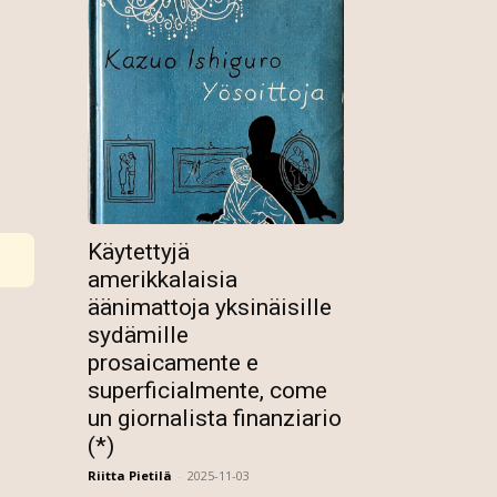
Käytettyjä
amerikkalaisia
äänimattoja yksinäisille
sydämille
prosaicamente e
superficialmente, come
un giornalista finanziario
(*)
Riitta Pietilä
-
2025-11-03