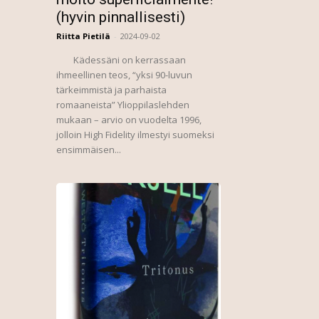
(hyvin pinnallisesti)
Riitta Pietilä
-
2024-09-02
Kädessäni on kerrassaan
ihmeellinen teos, “yksi 90-luvun
tärkeimmistä ja parhaista
romaaneista” Ylioppilaslehden
mukaan – arvio on vuodelta 1996,
jolloin High Fidelity ilmestyi suomeksi
ensimmäisen...