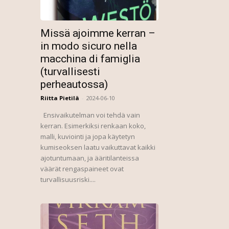
Missä ajoimme kerran –
in modo sicuro nella
macchina di famiglia
(turvallisesti
perheautossa)
Riitta Pietilä
-
2024-06-10
Ensivaikutelman voi tehdä vain
kerran. Esimerkiksi renkaan koko,
malli, kuviointi ja jopa käytetyn
kumiseoksen laatu vaikuttavat kaikki
ajotuntumaan, ja ääritilanteissa
väärät rengaspaineet ovat
turvallisuusriski....