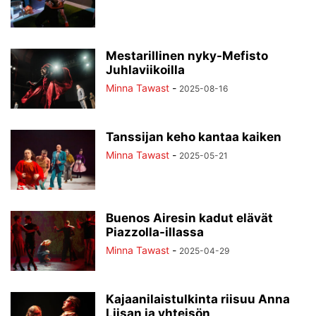
Mestarillinen nyky-Mefisto
Juhlaviikoilla
Minna Tawast
-
2025-08-16
Tanssijan keho kantaa kaiken
Minna Tawast
-
2025-05-21
Buenos Airesin kadut elävät
Piazzolla-illassa
Minna Tawast
-
2025-04-29
Kajaanilaistulkinta riisuu Anna
Liisan ja yhteisön