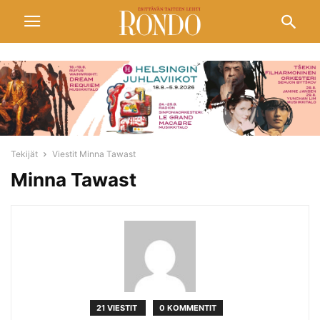
Tekijät
Viestit Minna Tawast
Minna Tawast
21 VIESTIT
0 KOMMENTIT