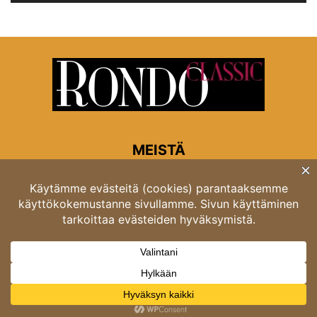
MEISTÄ
Rondon toimitus
Opastinsilta 6A 00520 Helsinki
Asiakaspalvelu: puh. 03 4246 5318
asiakaspalvelu@rondo.fi
Ota meihin yhteyttä:
toimitus@rondo.fi
© Classicus Oy 2026 ver 2.4