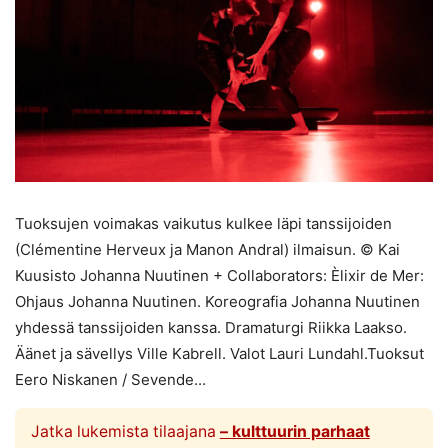
Tuoksujen voimakas vaikutus kulkee läpi tanssijoiden
(Clémentine Herveux ja Manon Andral) ilmaisun. © Kai
Kuusisto Johanna Nuutinen + Collaborators: Èlixir de Mer:
Ohjaus Johanna Nuutinen. Koreografia Johanna Nuutinen
yhdessä tanssijoiden kanssa. Dramaturgi Riikka Laakso.
Äänet ja sävellys Ville Kabrell. Valot Lauri Lundahl.Tuoksut
Eero Niskanen / Sevende...
Jatka lukemista tilaajana
– kulttuurin parhaat