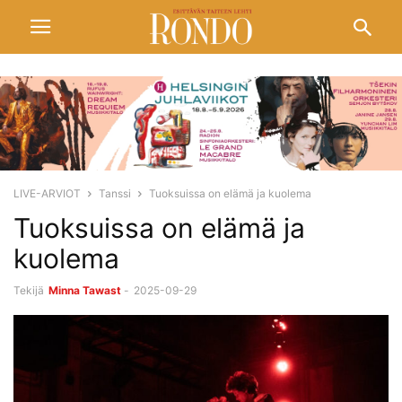
LIVE-ARVIOT
Tanssi
Tuoksuissa on elämä ja kuolema
Tuoksuissa on elämä ja
kuolema
Tekijä
Minna Tawast
-
2025-09-29