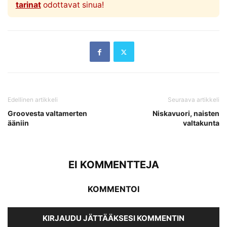
tarinat
odottavat sinua!
Edellinen artikkeli
Seuraava artikkeli
Groovesta valtamerten
Niskavuori, naisten
ääniin
valtakunta
EI KOMMENTTEJA
KOMMENTOI
KIRJAUDU JÄTTÄÄKSESI KOMMENTIN