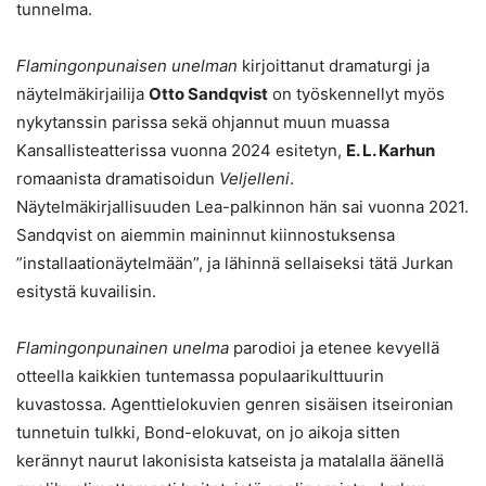
tunnelma.
Flamingonpunaisen unelman
kirjoittanut dramaturgi ja
näytelmäkirjailija
Otto Sandqvist
on työskennellyt myös
nykytanssin parissa sekä ohjannut muun muassa
Kansallisteatterissa vuonna 2024 esitetyn,
E. L. Karhun
romaanista dramatisoidun
Veljelleni
.
Näytelmäkirjallisuuden Lea-palkinnon hän sai vuonna 2021.
Sandqvist on aiemmin maininnut kiinnostuksensa
”installaationäytelmään”, ja lähinnä sellaiseksi tätä Jurkan
esitystä kuvailisin.
Flamingonpunainen unelma
parodioi ja etenee kevyellä
otteella kaikkien tuntemassa populaarikulttuurin
kuvastossa. Agenttielokuvien genren sisäisen itseironian
tunnetuin tulkki, Bond-elokuvat, on jo aikoja sitten
kerännyt naurut lakonisista katseista ja matalalla äänellä