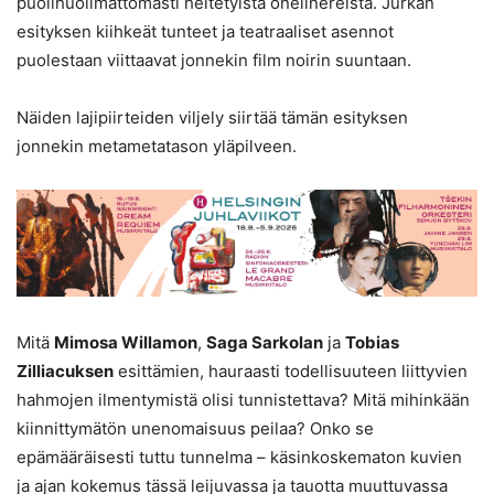
puolihuolimattomasti heitetyistä onelinereista. Jurkan
esityksen kiihkeät tunteet ja teatraaliset asennot
puolestaan viittaavat jonnekin film noirin suuntaan.
Näiden lajipiirteiden viljely siirtää tämän esityksen
jonnekin metametatason yläpilveen.
Mitä
Mimosa Willamon
,
Saga Sarkolan
ja
Tobias
Zilliacuksen
esittämien, hauraasti todellisuuteen liittyvien
hahmojen ilmentymistä olisi tunnistettava? Mitä mihinkään
kiinnittymätön unenomaisuus peilaa? Onko se
epämääräisesti tuttu tunnelma – käsinkoskematon kuvien
ja ajan kokemus tässä leijuvassa ja tauotta muuttuvassa