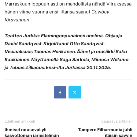
Marraskuun loppuun asti on mahdollista nähdä Viiruksessa
hänen viime vuonna ensi-iltansa saanut
Cowboy
försvunnen
.
Teatteri Jurkka:
Flamingonpunainen unelma
.
Ohjaaja
David Sandqvist. Kirjoittanut Otto Sandqvist.
Visuaalisuus Tuomas Honkanen. Äänet ja musiikki Saku
Kaukiainen. Näyttämöllä Saga Sarkola, Mimosa Willamo
ja Tobias Zilliacus. Ensi-ilta Jurkassa 20.11.2025.
Edellinen artikkeli
Seuraava artikkeli
Ihmiset nousevat yli
Tampere Filharmonia juhli
kasvottoman järjestelmän
itäisin sävyin