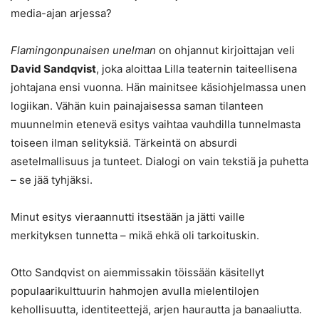
media-ajan arjessa?
Flamingonpunaisen unelman
on ohjannut kirjoittajan veli
David Sandqvist
, joka aloittaa Lilla teaternin taiteellisena
johtajana ensi vuonna. Hän mainitsee käsiohjelmassa unen
logiikan. Vähän kuin painajaisessa saman tilanteen
muunnelmin etenevä esitys vaihtaa vauhdilla tunnelmasta
toiseen ilman selityksiä. Tärkeintä on absurdi
asetelmallisuus ja tunteet. Dialogi on vain tekstiä ja puhetta
– se jää tyhjäksi.
Minut esitys vieraannutti itsestään ja jätti vaille
merkityksen tunnetta – mikä ehkä oli tarkoituskin.
Otto Sandqvist on aiemmissakin töissään käsitellyt
populaarikulttuurin hahmojen avulla mielentilojen
kehollisuutta, identiteettejä, arjen haurautta ja banaaliutta.