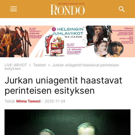
LIVE-ARVIOT
Teatteri
Jurkan uniagentit haastavat perinteisen
esityksen
Jurkan uniagentit haastavat
perinteisen esityksen
Tekijä
Minna Tawast
-
2025-11-24