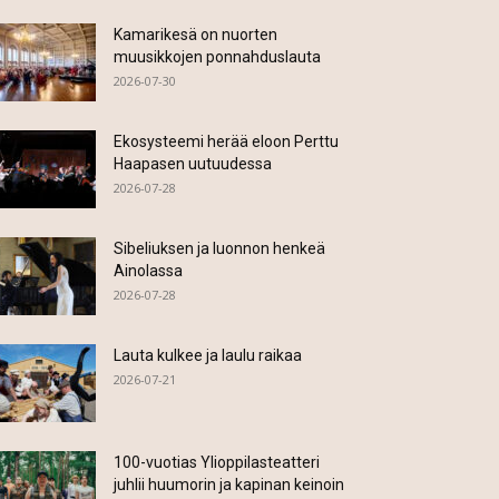
Kamarikesä on nuorten
muusikkojen ponnahduslauta
2026-07-30
Ekosysteemi herää eloon Perttu
Haapasen uutuudessa
2026-07-28
Sibeliuksen ja luonnon henkeä
Ainolassa
2026-07-28
Lauta kulkee ja laulu raikaa
2026-07-21
100-vuotias Ylioppilasteatteri
juhlii huumorin ja kapinan keinoin