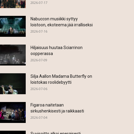
2026-07-17
Nabuccon musiikki syttyy
loistoon, ekoteema jää irralliseksi
2026-07-16
Hiljaisuus huutaa Sciarrinon
oopperassa
2026-07-09
Silja Aallon Madama Butterfly on
loistokas roolidebyytti
2026-07-06
Figaroa naitetaan
sirkushenkisesti ja raikkaasti
2026-07-04
Suvisoitto alkoi energisesti