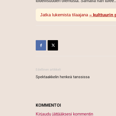
todellisuuden olemusta. Samalla hän tulee..
Jatka lukemista tilaajana
– kulttuurin 
Edellinen artikkeli
Spektaakkelin henkeä tanssissa
KOMMENTOI
Kirjaudu jättääksesi kommentin