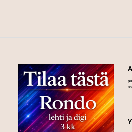
A
pu
as
Y