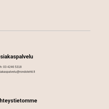
siakaspalvelu
h: 03 4246 5318
iakaspalvelu@rondolehti.fi
hteystietomme