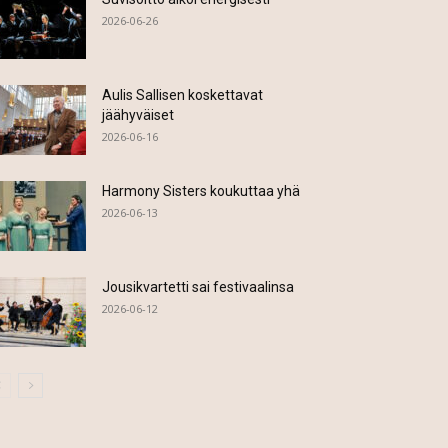
2026-06-26
Aulis Sallisen koskettavat
jäähyväiset
2026-06-16
Harmony Sisters koukuttaa yhä
2026-06-13
Jousikvartetti sai festivaalinsa
2026-06-12