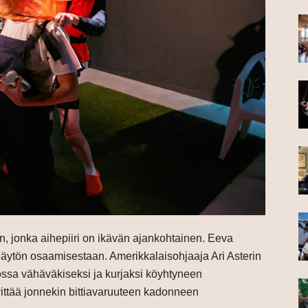
n, jonka aihepiiri on ikävän ajankohtainen. Eeva
äytön osaamisestaan. Amerikkalaisohjaaja Ari Asterin
ssa vähäväkiseksi ja kurjaksi köyhtyneen
lvittää jonnekin bittiavaruuteen kadonneen