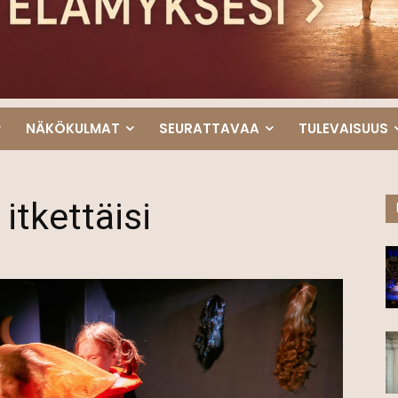
NÄKÖKULMAT
SEURATTAVAA
TULEVAISUUS
 itkettäisi