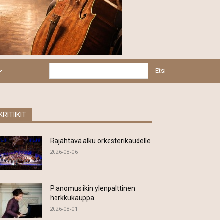
Etsi
KRITIIKIT
Räjähtävä alku orkesterikaudelle
2026-08-06
Pianomusiikin ylenpalttinen
herkkukauppa
2026-08-01