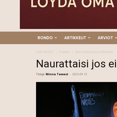
RONDO
ARTIKKELIT
ARVIOT
LIVE-ARVIOT
Teatteri
Naurattaisi jos ei itkettäisi
Naurattaisi jos ei
Tekijä
Minna Tawast
-
2025-09-13