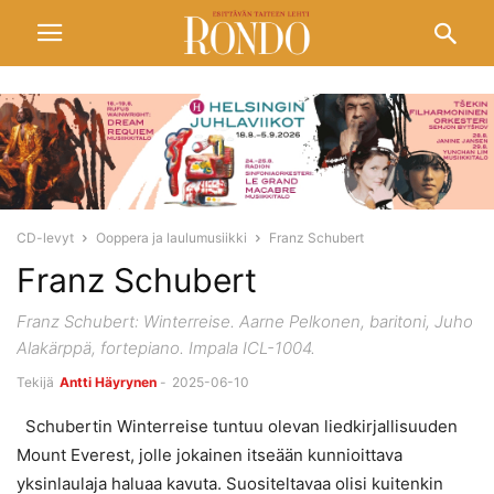
CD-levyt
Ooppera ja laulumusiikki
Franz Schubert
Franz Schubert
Franz Schubert: Winterreise. Aarne Pelkonen, baritoni, Juho
Alakärppä, fortepiano. Impala ICL-1004.
Tekijä
Antti Häyrynen
-
2025-06-10
Schubertin Winterreise tuntuu olevan liedkirjallisuuden
Mount Everest, jolle jokainen itseään kunnioittava
yksinlaulaja haluaa kavuta. Suositeltavaa olisi kuitenkin