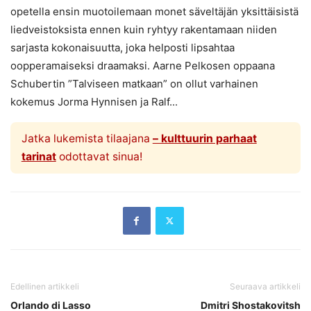
opetella ensin muotoilemaan monet säveltäjän yksittäisistä
liedveistoksista ennen kuin ryhtyy rakentamaan niiden
sarjasta kokonaisuutta, joka helposti lipsahtaa
oopperamaiseksi draamaksi. Aarne Pelkosen oppaana
Schubertin ”Talviseen matkaan” on ollut varhainen
kokemus Jorma Hynnisen ja Ralf...
Jatka lukemista tilaajana
– kulttuurin parhaat
tarinat
odottavat sinua!
Edellinen artikkeli
Seuraava artikkeli
Orlando di Lasso
Dmitri Shostakovitsh