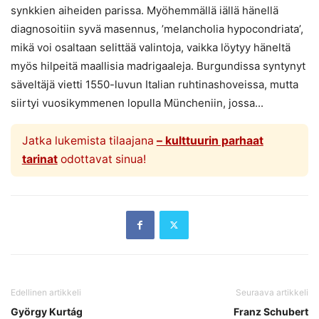
synkkien aiheiden parissa. Myöhemmällä iällä hänellä
diagnosoitiin syvä masennus, ’melancholia hypocondriata’,
mikä voi osaltaan selittää valintoja, vaikka löytyy häneltä
myös hilpeitä maallisia madrigaaleja. Burgundissa syntynyt
säveltäjä vietti 1550-luvun Italian ruhtinashoveissa, mutta
siirtyi vuosikymmenen lopulla Müncheniin, jossa...
Jatka lukemista tilaajana
– kulttuurin parhaat
tarinat
odottavat sinua!
Edellinen artikkeli
Seuraava artikkeli
György Kurtág
Franz Schubert