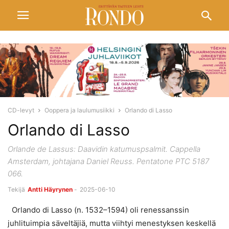
CD-levyt
Ooppera ja laulumusiikki
Orlando di Lasso
Orlando di Lasso
Orlande de Lassus: Daavidin katumuspsalmit. Cappella
Amsterdam, johtajana Daniel Reuss. Pentatone PTC 5187
066.
Tekijä
Antti Häyrynen
-
2025-06-10
Orlando di Lasso (n. 1532–1594) oli renessanssin
juhlituimpia säveltäjiä, mutta viihtyi menestyksen keskellä