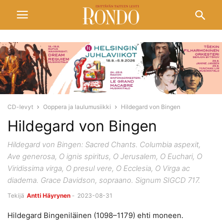
CD-levyt
Ooppera ja laulumusiikki
Hildegard von Bingen
Hildegard von Bingen
Hildegard von Bingen: Sacred Chants. Columbia aspexit,
Ave generosa, O ignis spiritus, O Jerusalem, O Euchari, O
Viridissima virga, O presul vere, O Ecclesia, O Virga ac
diadema. Grace Davidson, sopraano. Signum SIGCD 717.
Tekijä
Antti Häyrynen
-
2023-08-31
Hildegard Bingeniläinen (1098–1179) ehti moneen.