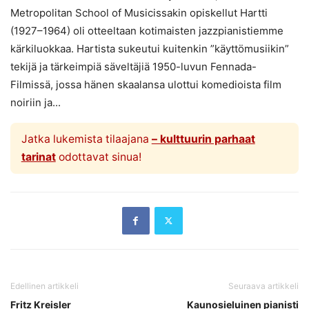
Metropolitan School of Musicissakin opiskellut Hartti
(1927–1964) oli otteeltaan kotimaisten jazzpianistiemme
kärkiluokkaa. Hartista sukeutui kuitenkin ”käyttömusiikin”
tekijä ja tärkeimpiä säveltäjiä 1950-luvun Fennada-
Filmissä, jossa hänen skaalansa ulottui komedioista film
noiriin ja...
Jatka lukemista tilaajana
– kulttuurin parhaat
tarinat
odottavat sinua!
Edellinen artikkeli
Seuraava artikkeli
Fritz Kreisler
Kaunosieluinen pianisti