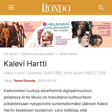
CD-levyt
Soitin ja kamarimusiikki
Kalevi Hartti
Kalevi Hartti
Kalevi Hartti: Dolorosa 1949–1960. Artie Music AMCD 1058.
Tekijä
Tommi Saarela
-
2022-09-30
Kadonneiksi luultuja sävelhelmiä digitaalimuotoon
pelastava Artie Music on toteuttanut kulttuuriteon
julkaistessaan nykypolville tuntemattomaksi jääneen Kalevi
Hartin keskeisen tuotannon. Levy todistaa, että