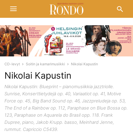
CD-levyt
Soitin ja kamarimusiikki
Nikolai Kapustin
Nikolai Kapustin
Nikolai Kapustin: Blueprint – pianomusiikkia jazztriolle.
Sunrise, Konserttietydejä op. 40, Variaatiot op. 41, Motive
Force op. 45, Big Band Sound op. 46, Jazzpreludeja op. 53,
The End of a Rainbow op. 112, Paraphase on Blue Bossa op.
123, Paraphase on Aquarela do Brasil opp. 118. Frank
Dupree, piano, Jakob Krupp. basso, Meinhard Jenne,
rummut. Capriccio C5439.