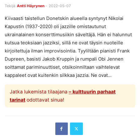
Tekijä
Antti Häyrynen
-
2022-05-07
Kiivaasti taistellun Donetskin alueella syntynyt Nikolai
Kapustin (1937-2020) oli jazzille omistautunut
ukrainalainen konserttimusiikin säveltäjä. Hän ei halunnut
kutsua teoksiaan jazziksi, sillä ne ovat täysin nuoteille
kirjoitettuja ilman improvisointia. Tyyliltään pianisti Frank
Dupreen, basisti Jakob Kruppin ja rumpali Obi Jennen
soittamat pariminuuttiset, otsikoinniltaan vaihtelevat
kappaleet ovat kuitenkin silkkaa jazzia. Ne ovat...
Jatka lukemista tilaajana
– kulttuurin parhaat
tarinat
odottavat sinua!