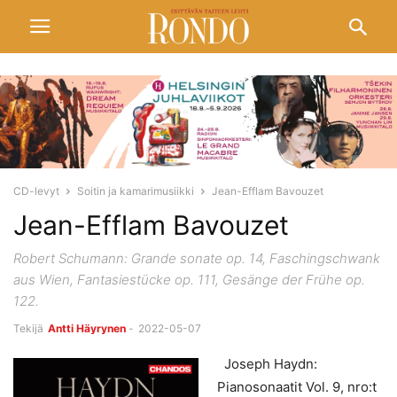
CD-levyt
Soitin ja kamarimusiikki
Jean-Efflam Bavouzet
Jean-Efflam Bavouzet
Robert Schumann: Grande sonate op. 14, Faschingschwank
aus Wien, Fantasiestücke op. 111, Gesänge der Frühe op.
122.
Tekijä
Antti Häyrynen
-
2022-05-07
Joseph Haydn:
Pianosonaatit Vol. 9, nro:t