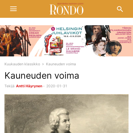
Kuukauden klassikko
Kauneuden voima
Kauneuden voima
Tekijä
Antti Häyrynen
-
2020-01-31