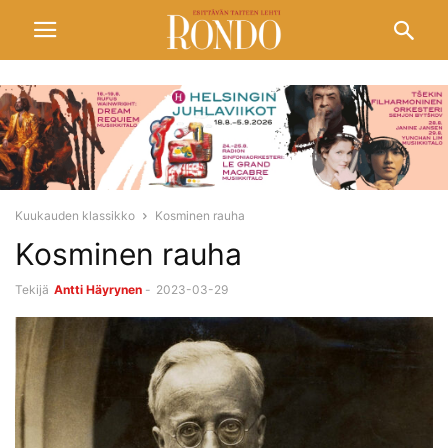
Kuukauden klassikko
Kosminen rauha
Kosminen rauha
Tekijä
Antti Häyrynen
-
2023-03-29