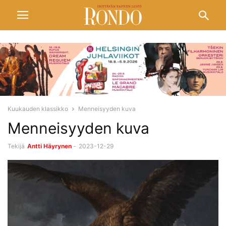
Kuukauden klassikko
Menneisyyden kuva
Menneisyyden kuva
Tekijä
Antti Häyrynen
-
2023-12-29