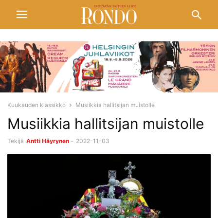
Kuukauden klassikko
Musiikkia hallitsijan muistolle
Musiikkia hallitsijan muistolle
Tekijä
Antti Häyrynen
-
2022-11-03