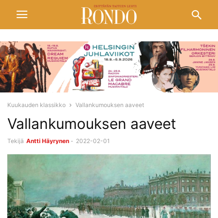
Kuukauden klassikko
Vallankumouksen aaveet
Vallankumouksen aaveet
Tekijä
Antti Häyrynen
-
2022-02-01