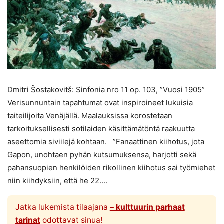
Dmitri Šostakovitš: Sinfonia nro 11 op. 103, ”Vuosi 1905”
Verisunnuntain tapahtumat ovat inspiroineet lukuisia
taiteilijoita Venäjällä. Maalauksissa korostetaan
tarkoituksellisesti sotilaiden käsittämätöntä raakuutta
aseettomia siviilejä kohtaan. ”Fanaattinen kiihotus, jota
Gapon, unohtaen pyhän kutsumuksensa, harjotti sekä
pahansuopien henkilöiden rikollinen kiihotus sai työmiehet
niin kiihdyksiin, että he 22....
Jatka lukemista tilaajana
– kulttuurin parhaat
tarinat
odottavat sinua!