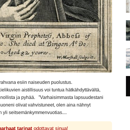
vahvana esiin naiseuden puolustus.
ielikuvien aistillisuus voi tuntua hätkähdyttävältä,
uonnollista ja pyhää. ”Varhaisimmasta lapsuudestani
suoneni olivat vahvistuneet, olen aina nähnyt
en yli seitsemänkymmenvuotias....
parhaat tarinat
odottavat sinua!