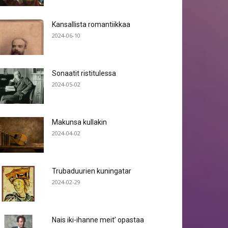
Kansallista romantiikkaa
2024-06-10
Sonaatit ristitulessa
2024-05-02
Makunsa kullakin
2024-04-02
Trubaduurien kuningatar
2024-02-29
Nais iki-ihanne meit’ opastaa