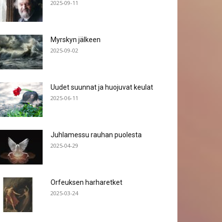
2025-09-11
Myrskyn jälkeen
2025-09-02
Uudet suunnat ja huojuvat keulat
2025-06-11
Juhlamessu rauhan puolesta
2025-04-29
Orfeuksen harharetket
2025-03-24