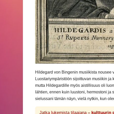
Hildegard von Bingenin musiikista nousee 
Luostariympäristöön sijoittuvan musiikin ja k
mutta Hildegardille myös aistillisuus oli l
lähtien, ennen kuin luustoni, hermostoni ja 
sielussani tämän näyn, vielä nytkin, kun ol
Jatka lukemista tilaajana
– kulttuurin 