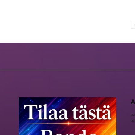
A
pu
as