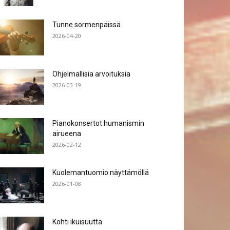
Tunne sormenpäissä
2026-04-20
Ohjelmallisia arvoituksia
2026-03-19
Pianokonsertot humanismin
airueena
2026-02-12
Kuolemantuomio näyttämöllä
2026-01-08
Kohti ikuisuutta