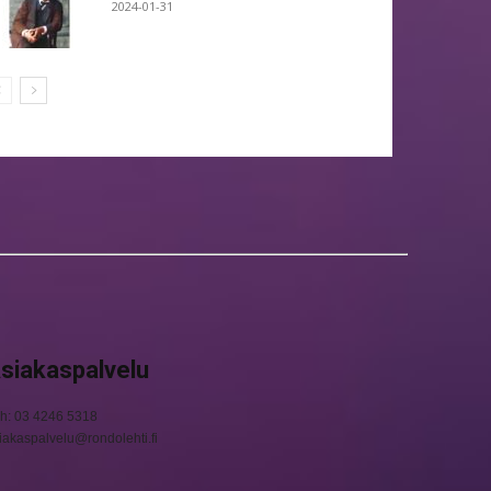
2024-01-31
siakaspalvelu
h: 03 4246 5318
iakaspalvelu@rondolehti.fi