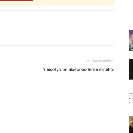
Seuraava artikkeli
Yleisötyö on alueorkesterille elinehto