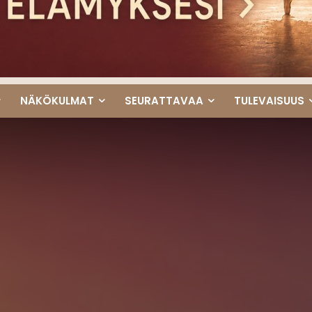
NÄKÖKULMAT
SEURATTAVAA
TULEVAISUUS