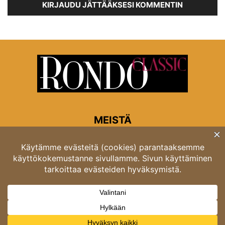
KIRJAUDU JÄTTÄÄKSESI KOMMENTIN
MEISTÄ
Rondon toimitus
Opastinsilta 6A 00520 Helsinki
Asiakaspalvelu: puh. 03 4246 5318
asiakaspalvelu@rondo.fi
Ota meihin yhteyttä:
toimitus@rondo.fi