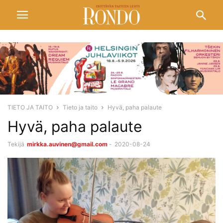
TIETO JA TAITO
Tieto ja taito
Hyvä, paha palaute
Hyvä, paha palaute
Tekijä
mirkka.auvinen@gmail.com
-
2020-08-24