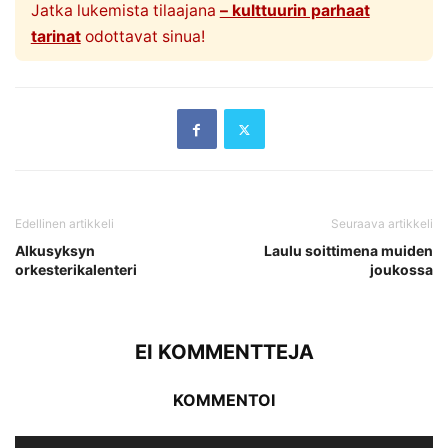
Jatka lukemista tilaajana
– kulttuurin parhaat
tarinat
odottavat sinua!
Edellinen artikkeli
Seuraava artikkeli
Alkusyksyn
Laulu soittimena muiden
orkesterikalenteri
joukossa
EI KOMMENTTEJA
KOMMENTOI