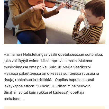
Hannamari Helistekangas vaalii opetuksessaan soitoniloa,
joka voi löytyä esimerkiksi improvisoimalla. Mukana
musisoimassa oma poika, Sulo. © Merja Saarikorpi
Hyvässä palautteessa on oikeassa suhteessa ruusuja ja
risuja, rohkaisua ja kritiikkiä. Oppilas hapuilee arasti
läksykappalettaan. “Ei noin! Juurihan minä neuvoin.
Sinähän soitat kuin rukkaset kädessä”, opettaja
parkaisee....