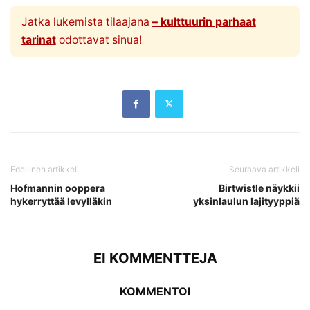
Jatka lukemista tilaajana
– kulttuurin parhaat
tarinat
odottavat sinua!
Edellinen artikkeli
Seuraava artikkeli
Hofmannin ooppera
Birtwistle näykkii
hykerryttää levylläkin
yksinlaulun lajityyppiä
EI KOMMENTTEJA
KOMMENTOI