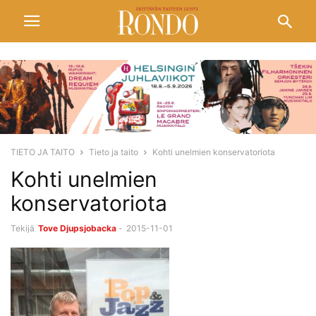
TIETO JA TAITO
Tieto ja taito
Kohti unelmien konservatoriota
Kohti unelmien
konservatoriota
Tekijä
Tove Djupsjobacka
-
2015-11-01