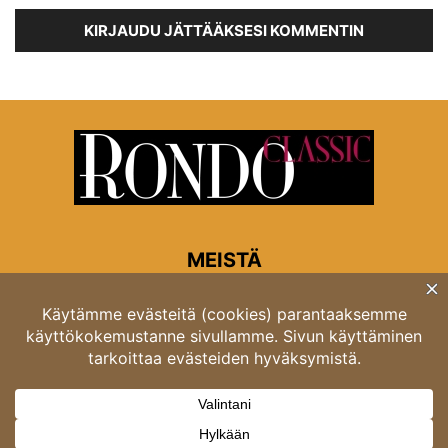
KIRJAUDU JÄTTÄÄKSESI KOMMENTIN
MEISTÄ
Rondon toimitus
Opastinsilta 6A 00520 Helsinki
Asiakaspalvelu: puh. 03 4246 5318
asiakaspalvelu@rondo.fi
Ota meihin yhteyttä:
toimitus@rondo.fi