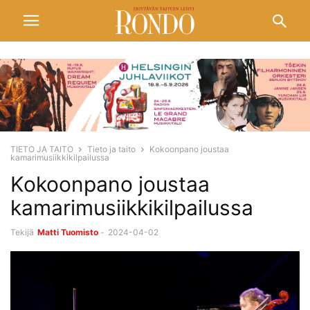
TIETO JA TAITO
Tieto ja taito
Kokoonpano joustaa
kamarimusiikkikilpailussa
Kokoonpano joustaa
kamarimusiikkikilpailussa
Tekijä
Matti Tuomisto
-
2024-04-02