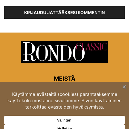
KIRJAUDU JÄTTÄÄKSESI KOMMENTIN
MEISTÄ
Rondon toimitus
Opastinsilta 6A 00520 Helsinki
Asiakaspalvelu: puh. 03 4246 5318
asiakaspalvelu@rondo.fi
Ota meihin yhteyttä:
toimitus@rondo.fi