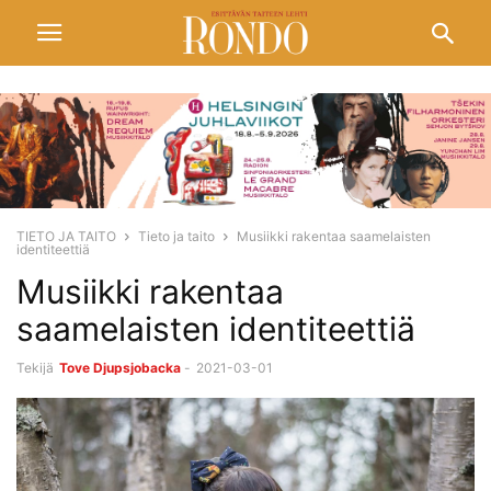
TIETO JA TAITO
Tieto ja taito
Musiikki rakentaa saamelaisten
identiteettiä
Musiikki rakentaa
saamelaisten identiteettiä
Tekijä
Tove Djupsjobacka
-
2021-03-01