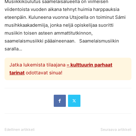
Musiikkikoulutus saamelaisalueella on viimeisen
viidentoista vuoden aikana tehnyt huimia harppauksia
eteenpäin. Kuluneena vuonna Utsjoella on toiminut Sámi
musihkkaakademiija, jonka neljä opiskelijaa suoritti
musiikin toisen asteen ammattitutkinnon,
saamelaismusiikki pääaineenaan. Saamelaismusiikin
saralla...
Jatka lukemista tilaajana
– kulttuurin parhaat
tarinat
odottavat sinua!
Edellinen artikkeli
Seuraava artikkeli