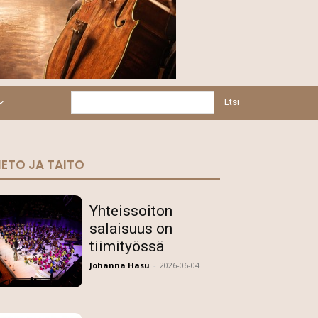
Etsi
IETO JA TAITO
Yhteissoiton
salaisuus on
tiimityössä
Johanna Hasu
-
2026-06-04