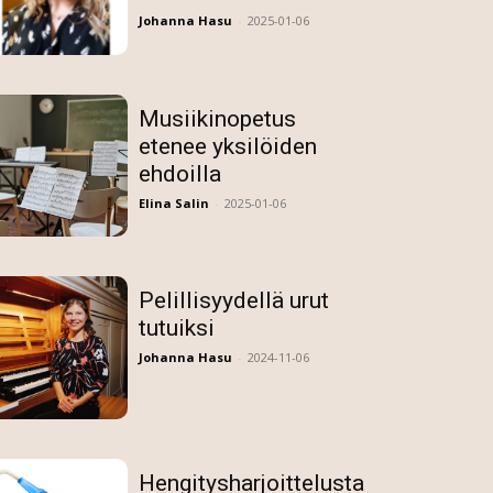
Johanna Hasu
-
2025-01-06
Musiikinopetus
etenee yksilöiden
ehdoilla
Elina Salin
-
2025-01-06
Pelillisyydellä urut
tutuiksi
Johanna Hasu
-
2024-11-06
Hengitysharjoittelusta