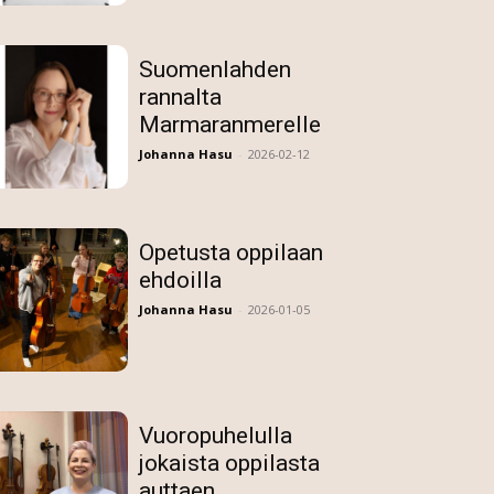
Suomenlahden
rannalta
Marmaranmerelle
Johanna Hasu
-
2026-02-12
Opetusta oppilaan
ehdoilla
Johanna Hasu
-
2026-01-05
Vuoropuhelulla
jokaista oppilasta
auttaen