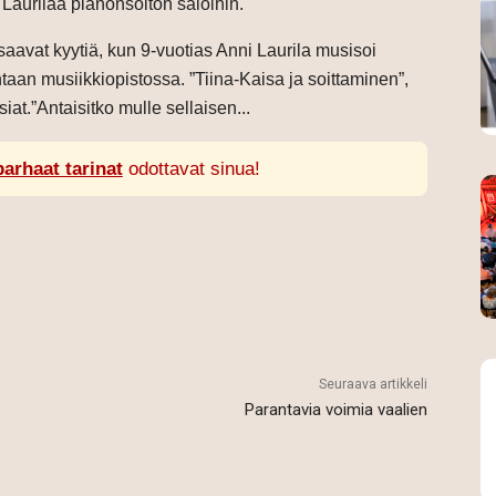
Laurilaa pianonsoiton saloihin.
avat kyytiä, kun 9-vuotias Anni Laurila musisoi
aan musiikkiopistossa. ”Tiina-Kaisa ja soittaminen”,
iat.”Antaisitko mulle sellaisen...
parhaat tarinat
odottavat sinua!
Seuraava artikkeli
Parantavia voimia vaalien