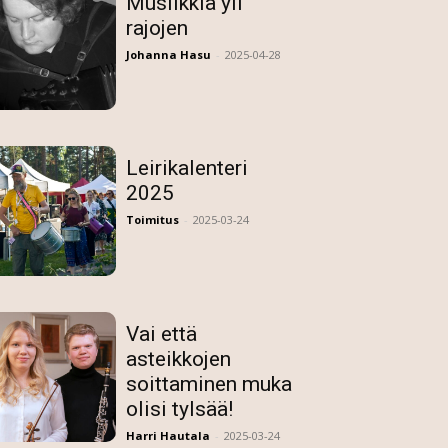
Musiikkia yli
rajojen
Johanna Hasu
-
2025-04-28
Leirikalenteri
2025
Toimitus
-
2025-03-24
Vai että
asteikkojen
soittaminen muka
olisi tylsää!
Harri Hautala
-
2025-03-24