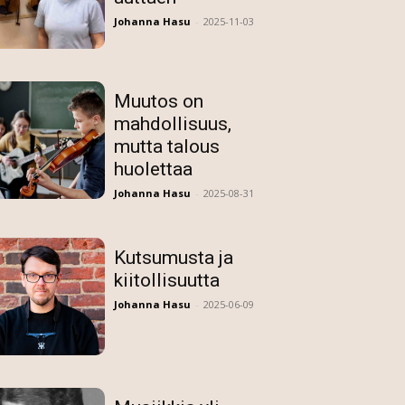
Johanna Hasu
-
2025-11-03
Muutos on
mahdollisuus,
mutta talous
huolettaa
Johanna Hasu
-
2025-08-31
Kutsumusta ja
kiitollisuutta
Johanna Hasu
-
2025-06-09