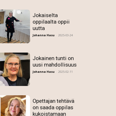
Jokaiselta
oppilaalta oppii
uutta
Johanna Hasu
-
2025-03-24
Jokainen tunti on
uusi mahdollisuus
Johanna Hasu
-
2025-02-11
Opettajan tehtävä
on saada oppilas
kukoistamaan