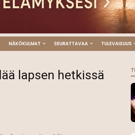
NÄKÖKULMAT
SEURATTAVAA
TULEVAISUUS
T
lää lapsen hetkissä