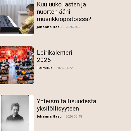
Kuuluuko lasten ja
nuorten ääni
musiikkiopistoissa?
Johanna Hasu
-
2026-04-22
Leirikalenteri
2026
Toimitus
-
2026-03-22
Yhteismitallisuudesta
yksilöllisyyteen
Johanna Hasu
-
2026-03-18