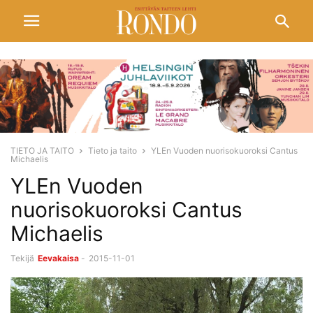
TIETO JA TAITO
Tieto ja taito
YLEn Vuoden nuorisokuoroksi Cantus
Michaelis
YLEn Vuoden
nuorisokuoroksi Cantus
Michaelis
Tekijä
Eevakaisa
-
2015-11-01