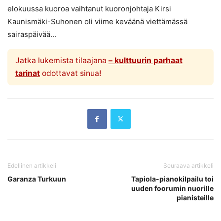
elokuussa kuoroa vaihtanut kuoronjohtaja Kirsi
Kaunismäki-Suhonen oli viime keväänä viettämässä
sairaspäivää...
Jatka lukemista tilaajana
– kulttuurin parhaat
tarinat
odottavat sinua!
Edellinen artikkeli
Seuraava artikkeli
Garanza Turkuun
Tapiola-pianokilpailu toi
uuden foorumin nuorille
pianisteille