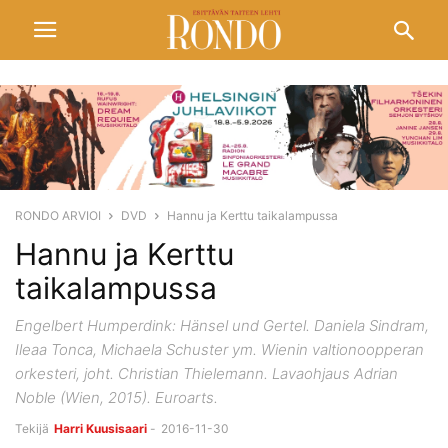
RONDO ARVIOI
DVD
Hannu ja Kerttu taikalampussa
Hannu ja Kerttu
taikalampussa
Engelbert Humperdink: Hänsel und Gertel. Daniela Sindram,
Ileaa Tonca, Michaela Schuster ym. Wienin valtionoopperan
orkesteri, joht. Christian Thielemann. Lavaohjaus Adrian
Noble (Wien, 2015). Euroarts.
Tekijä
Harri Kuusisaari
-
2016-11-30