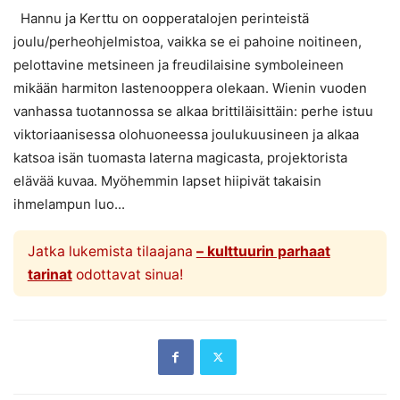
Hannu ja Kerttu on oopperatalojen perinteistä
joulu/perheohjelmistoa, vaikka se ei pahoine noitineen,
pelottavine metsineen ja freudilaisine symboleineen
mikään harmiton lastenooppera olekaan. Wienin vuoden
vanhassa tuotannossa se alkaa brittiläisittäin: perhe istuu
viktoriaanisessa olohuoneessa joulukuusineen ja alkaa
katsoa isän tuomasta laterna magicasta, projektorista
elävää kuvaa. Myöhemmin lapset hiipivät takaisin
ihmelampun luo...
Jatka lukemista tilaajana
– kulttuurin parhaat
tarinat
odottavat sinua!