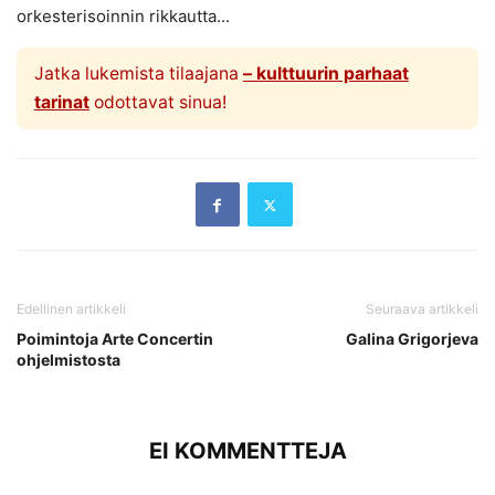
orkesterisoinnin rikkautta...
Jatka lukemista tilaajana
– kulttuurin parhaat
tarinat
odottavat sinua!
Edellinen artikkeli
Seuraava artikkeli
Poimintoja Arte Concertin
Galina Grigorjeva
ohjelmistosta
EI KOMMENTTEJA