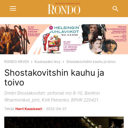
RONDO ARVIOI
Kuukauden levy
Shostakovitshin kauhu ja toivo
Shostakovitshin kauhu ja
toivo
Dmitri Shostakovitsh: sinfoniat nro 8–10. Berliinin
filharmonikot, joht. Kirill Petrenko. BPHR 220421.
Tekijä
Harri Kuusisaari
-
2023-04-27