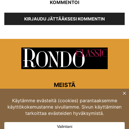
KOMMENTOI
KIRJAUDU JÄTTÄÄKSESI KOMMENTIN
MEISTÄ
Rondon toimitus
Opastinsilta 6A 00520 Helsinki
Asiakaspalvelu: puh. 03 4246 5318
asiakaspalvelu@rondo.fi
Ota meihin yhteyttä:
toimitus@rondo.fi