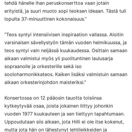
tehdä hänelle ihan peruskonserttoa vaan jotain
erityistä, ja suuri muoto sopi teoksen ideaan. Tästä tuli
lopulta 37-minuuttinen kokonaisuus.”
”Teos syntyi intensiivisen inspiraation vallassa. Aloitin
varsinaisen sävellystyön tämän vuoden helmikuussa, ja
teos syntyi vain neljässä kuukaudessa. Osittain samaan
aikaan valmistui myös yli puolituntinen laulusarja
sopraanolle ja orkesterille sekä iso
sooloharmonikkateos. Kaiken lisäksi valmistuin samaan
aikaan orkesterinjohdon maisteriksi.”
Konsertossa on 12 pääosin tauotta toisiinsa
kytkeytyvää osaa, joista jokainen liittyy johonkin
vuoden 1977 kuukauteen ja sen tiettyyn tapahtumaan.
Uppoudutaan siis aikaan, jota Hilli ei ole itse kokenut,
mutta jota hän on lähestynyt lehtileikkeiden ja