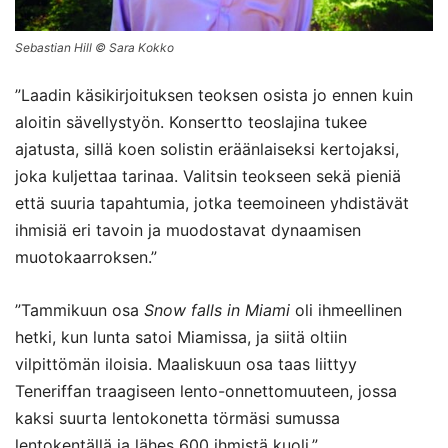
Sebastian Hill © Sara Kokko
”Laadin käsikirjoituksen teoksen osista jo ennen kuin
aloitin sävellystyön. Konsertto teoslajina tukee
ajatusta, sillä koen solistin eräänlaiseksi kertojaksi,
joka kuljettaa tarinaa. Valitsin teokseen sekä pieniä
että suuria tapahtumia, jotka teemoineen yhdistävät
ihmisiä eri tavoin ja muodostavat dynaamisen
muotokaarroksen.”
”Tammikuun osa
Snow falls in Miami
oli ihmeellinen
hetki, kun lunta satoi Miamissa, ja siitä oltiin
vilpittömän iloisia. Maaliskuun osa taas liittyy
Teneriffan traagiseen lento-onnettomuuteen, jossa
kaksi suurta lentokonetta törmäsi sumussa
lentokentällä ja lähes 600 ihmistä kuoli.”