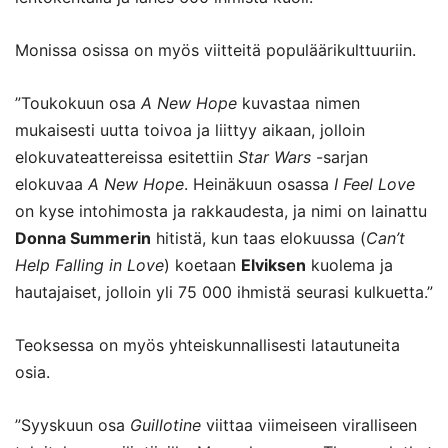
Monissa osissa on myös viitteitä populäärikulttuuriin.
”Toukokuun osa
A New Hope
kuvastaa nimen
mukaisesti uutta toivoa ja liittyy aikaan, jolloin
elokuvateattereissa esitettiin
Star Wars
-sarjan
elokuvaa
A New Hope
. Heinäkuun osassa
I Feel Love
on kyse intohimosta ja rakkaudesta, ja nimi on lainattu
Donna Summerin
hitistä, kun taas elokuussa (
Can’t
Help Falling in Love
) koetaan
Elviksen
kuolema ja
hautajaiset, jolloin yli 75 000 ihmistä seurasi kulkuetta.”
Teoksessa on myös yhteiskunnallisesti latautuneita
osia.
”Syyskuun osa
Guillotine
viittaa viimeiseen viralliseen