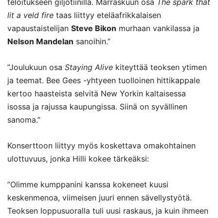
teloitukseen giljotiinilla. Marraskuun osa
The spark that
lit a veld fire
taas liittyy eteläafrikkalaisen
vapaustaistelijan
Steve Bikon
murhaan vankilassa ja
Nelson Mandelan
sanoihin.”
”Joulukuun osa
Staying Alive
kiteyttää teoksen ytimen
ja teemat. Bee Gees -yhtyeen tuolloinen hittikappale
kertoo haasteista selvitä New Yorkin kaltaisessa
isossa ja rajussa kaupungissa. Siinä on syvällinen
sanoma.”
Konserttoon liittyy myös koskettava omakohtainen
ulottuvuus, jonka Hilli kokee tärkeäksi:
”Olimme kumppanini kanssa kokeneet kuusi
keskenmenoa, viimeisen juuri ennen sävellystyötä.
Teoksen loppusuoralla tuli uusi raskaus, ja kuin ihmeen