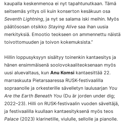
kaupalla keskenmenoa ei nyt tapahtunutkaan. Tämä
seitsemäs yritys oli kuin konserton kesäkuun osa
Seventh Lightning
, ja nyt se salama iski meihin. Myös
päätösosan otsikko
Staying Alive
saa ihan uusia
merkityksiä. Emootio teokseen on ammennettu näistä
toivottomuuden ja toivon kokemuksista.”
Hillin loppusyksyyn sisältyy toinenkin kantaesitys ja
hänen ensimmäisenä soolovokaaliteoksenaan myös
uusi aluevaltaus, kun
Anu Komsi
kantaesittää 22.
marraskuuta Pietarsaaressa RUSK-festivaalilla
sopraanolle ja orkesterille sävelletyn laulusarjan
You
Are the Earth Beneath You
(Du är jorden under dig;
2022–23). Hilli on RUSK-festivaalin vuoden säveltäjä,
ja festivaalilla kuullaan kantaesityksenä myös teos
Palace
(2023) klarinetille, viululle, sellolle ja pianolle.