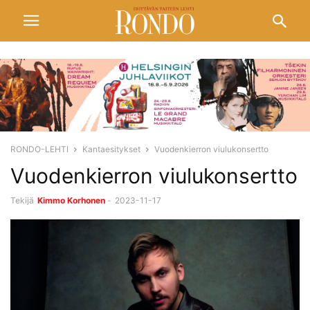
RONDO-LEHTI
Kantaesitykset
Vuodenkierron viulukonsertto
Vuodenkierron viulukonsertto
Tekijä
Kimmo Korhonen
-
2023-11-17