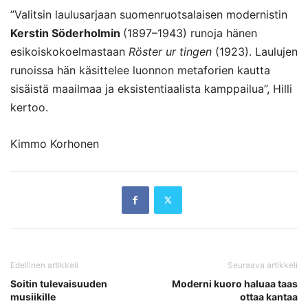
”Valitsin laulusarjaan suomenruotsalaisen modernistin
Kerstin Söderholmin
(1897–1943) runoja hänen
esikoiskokoelmastaan
Röster ur tingen
(1923). Laulujen
runoissa hän käsittelee luonnon metaforien kautta
sisäistä maailmaa ja eksistentiaalista kamppailua”, Hilli
kertoo.
Kimmo Korhonen
Edellinen artikkeli
Seuraava artikkeli
Soitin tulevaisuuden
Moderni kuoro haluaa taas
musiikille
ottaa kantaa