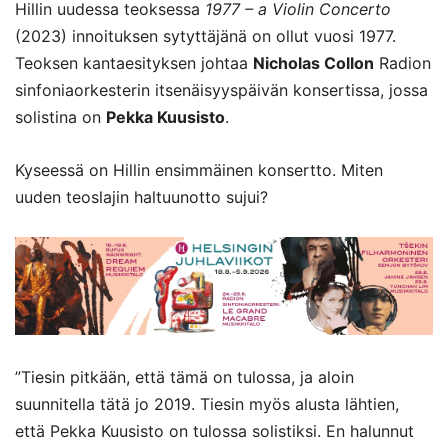
Hillin uudessa teoksessa
1977 – a Violin Concerto
(2023) innoituksen sytyttäjänä on ollut vuosi 1977.
Teoksen kantaesityksen johtaa
Nicholas Collon
Radion
sinfoniaorkesterin itsenäisyyspäivän konsertissa, jossa
solistina on
Pekka Kuusisto
.
Kyseessä on Hillin ensimmäinen konsertto. Miten
uuden teoslajin haltuunotto sujui?
”Tiesin pitkään, että tämä on tulossa, ja aloin
suunnitella tätä jo 2019. Tiesin myös alusta lähtien,
että Pekka Kuusisto on tulossa solistiksi. En halunnut