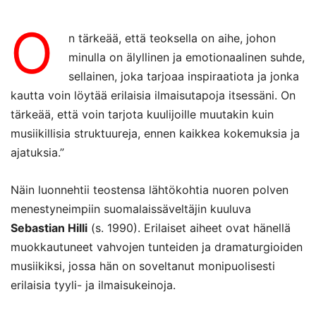
O
n tärkeää, että teoksella on aihe, johon
minulla on älyllinen ja emotionaalinen suhde,
sellainen, joka tarjoaa inspiraatiota ja jonka
kautta voin löytää erilaisia ilmaisutapoja itsessäni. On
tärkeää, että voin tarjota kuulijoille muutakin kuin
musiikillisia struktuureja, ennen kaikkea kokemuksia ja
ajatuksia.”
Näin luonnehtii teostensa lähtökohtia nuoren polven
menestyneimpiin suomalaissäveltäjin kuuluva
Sebastian Hilli
(s. 1990). Erilaiset aiheet ovat hänellä
muokkautuneet vahvojen tunteiden ja dramaturgioiden
musiikiksi, jossa hän on soveltanut monipuolisesti
erilaisia tyyli- ja ilmaisukeinoja.