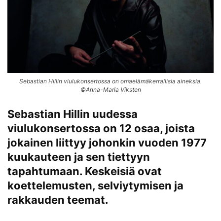
Sebastian Hillin viulukonsertossa on omaelämäkerrallisia aineksia.
©Anna-Maria Viksten
Sebastian Hillin uudessa
viulukonsertossa on 12 osaa, joista
jokainen liittyy johonkin vuoden 1977
kuukauteen ja sen tiettyyn
tapahtumaan. Keskeisiä ovat
koettelemusten, selviytymisen ja
rakkauden teemat.