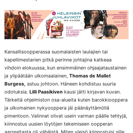
Kansallisoopperassa suomalaisten laulajien tai
kapellimestarien pitkä perinne johtajina katkeaa
vihdoin elokuussa, kun ensimmäinen ohjaajataustainen
ja ylipäätään ulkomaalainen,
Thomas de Mallet
Burgess,
astuu johtoon. Häneen kohdistuu suuria
odotuksia.
Lilli Paasikiven
kausi jätti kirjavan kuvan.
Tärkeitä ohjelmiston osa-alueita kuten barokkiooppera
ja ulkomainen nykyooppera jäi päänäyttämöllä
pimentoon. Valinnat olivat usein varman päälle tehtyjä,
kiinnostus uusien löytöjen tekemiseen oopperan
aarreaitasta oli vähäistä. Miten yleisö kiinnostuisi sille