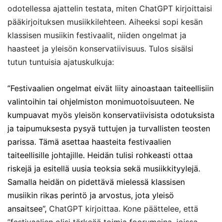
odotellessa ajattelin testata, miten ChatGPT kirjoittaisi
pääkirjoituksen musiikkilehteen. Aiheeksi sopi kesän
klassisen musiikin festivaalit, niiden ongelmat ja
haasteet ja yleisön konservatiivisuus. Tulos sisälsi
tutun tuntuisia ajatuskulkuja:
”Festivaalien ongelmat eivät liity ainoastaan taiteellisiin
valintoihin tai ohjelmiston monimuotoisuuteen. Ne
kumpuavat myös yleisön konservatiivisista odotuksista
ja taipumuksesta pysyä tuttujen ja turvallisten teosten
parissa. Tämä asettaa haasteita festivaalien
taiteellisille johtajille. Heidän tulisi rohkeasti ottaa
riskejä ja esitellä uusia teoksia sekä musiikkityylejä.
Samalla heidän on pidettävä mielessä klassisen
musiikin rikas perintö ja arvostus, jota yleisö
ansaitsee”,
ChatGPT kirjoittaa. Kone päättelee, että
”festivaalien olisi tärkeää toimia foorumeina, joissa