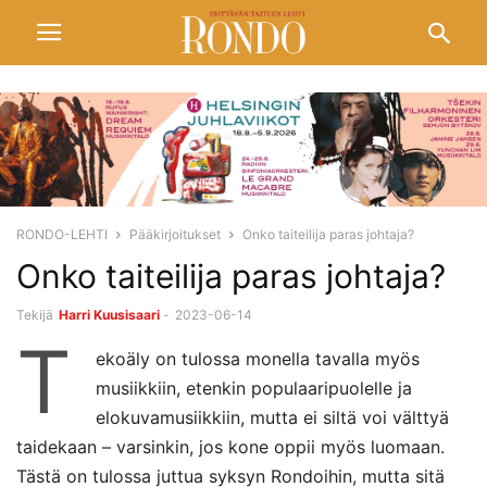
RONDO-LEHTI
Pääkirjoitukset
Onko taiteilija paras johtaja?
Onko taiteilija paras johtaja?
Tekijä
Harri Kuusisaari
-
2023-06-14
T
ekoäly on tulossa monella tavalla myös
musiikkiin, etenkin populaaripuolelle ja
elokuvamusiikkiin, mutta ei siltä voi välttyä
taidekaan – varsinkin, jos kone oppii myös luomaan.
Tästä on tulossa juttua syksyn Rondoihin, mutta sitä