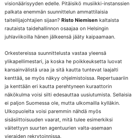
visionäärisyyden edelle. Pitäisikö musiikki-instanssien
palkata enemmän suunnittelun ammattilaisia
taiteilijajohtajien sijaan?
Risto Niemisen
kaltaista
rautaista taidehallinnon osaajaa on Helsingin
juhlaviikoilla hänen jälkeensä jääty kaipaamaan.
Orkestereissa suunnittelusta vastaa yleensä
ylikapellimestari, ja koska he poikkeuksetta luovat
kansainvälistä uraa ja sitä kautta tuntevat laajalti
kenttää, se myös näkyy ohjelmistoissa. Repertuaariin
ja kenttään eri kautta perehtyneen kuraattorin
näkökulma voisi silti edesauttaa uusiutumista. Sellaisia
ei paljon Suomessa ole, mutta ulkomailla kylläkin.
Ulkopuolelta voisi paremmin nähdä myös
sisäsiittoisuuden vaarat, mitä tulee esimerkiksi
väitettyyn suurten agentuurien valta-asemaan
vieraiden rekrytoinnissa.