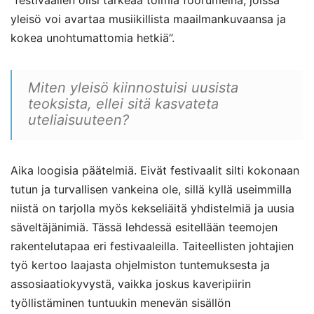
yleisö voi avartaa musiikillista maailmankuvaansa ja
kokea unohtumattomia hetkiä”.
Miten yleisö kiinnostuisi uusista
teoksista, ellei sitä kasvateta
uteliaisuuteen?
Aika loogisia päätelmiä. Eivät festivaalit silti kokonaan
tutun ja turvallisen vankeina ole, sillä kyllä useimmilla
niistä on tarjolla myös kekseliäitä yhdistelmiä ja uusia
säveltäjänimiä. Tässä lehdessä esitellään teemojen
rakentelutapaa eri festivaaleilla. Taiteellisten johtajien
työ kertoo laajasta ohjelmiston tuntemuksesta ja
assosiaatiokyvystä, vaikka joskus kaveripiirin
työllistäminen tuntuukin menevän sisällön