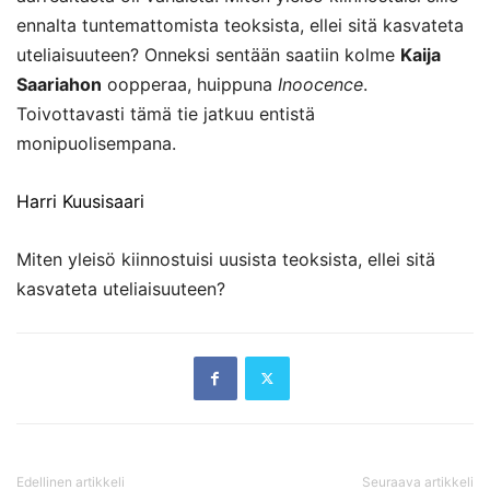
ennalta tuntemattomista teoksista, ellei sitä kasvateta
uteliaisuuteen? Onneksi sentään saatiin kolme
Kaija
Saariahon
oopperaa, huippuna
Inoocence
.
Toivottavasti tämä tie jatkuu entistä
monipuolisempana.
Harri Kuusisaari
Miten yleisö kiinnostuisi uusista teoksista, ellei sitä
kasvateta uteliaisuuteen?
Edellinen artikkeli
Seuraava artikkeli