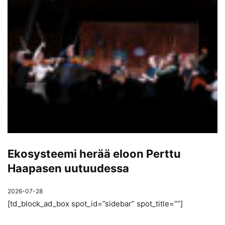
Ekosysteemi herää eloon Perttu
Haapasen uutuudessa
2026-07-28
[td_block_ad_box spot_id=”sidebar” spot_title=””]