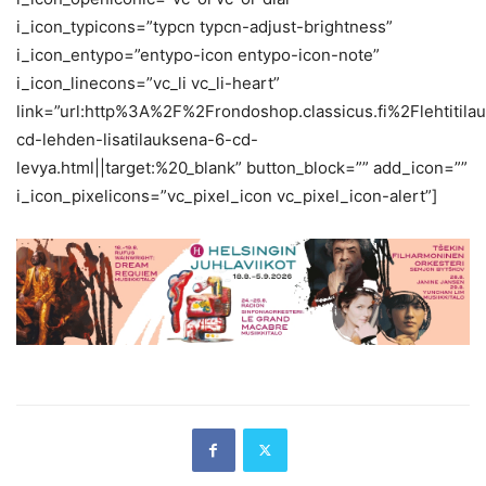
i_icon_typicons=”typcn typcn-adjust-brightness”
i_icon_entypo=”entypo-icon entypo-icon-note”
i_icon_linecons=”vc_li vc_li-heart”
link=”url:http%3A%2F%2Frondoshop.classicus.fi%2Flehtitil
cd-lehden-lisatilauksena-6-cd-
levya.html||target:%20_blank” button_block=”” add_icon=””
i_icon_pixelicons=”vc_pixel_icon vc_pixel_icon-alert”]