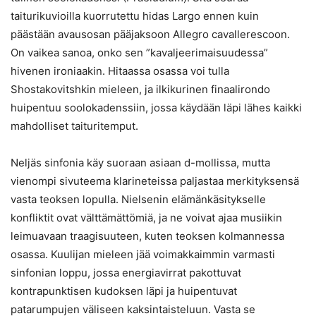
taiturikuvioilla kuorrutettu hidas Largo ennen kuin
päästään avausosan pääjaksoon Allegro cavallerescoon.
On vaikea sanoa, onko sen ”kavaljeerimaisuudessa”
hivenen ironiaakin. Hitaassa osassa voi tulla
Shostakovitshkin mieleen, ja ilkikurinen finaalirondo
huipentuu soolokadenssiin, jossa käydään läpi lähes kaikki
mahdolliset taituritemput.
Neljäs sinfonia käy suoraan asiaan d-mollissa, mutta
vienompi sivuteema klarineteissa paljastaa merkityksensä
vasta teoksen lopulla. Nielsenin elämänkäsitykselle
konfliktit ovat välttämättömiä, ja ne voivat ajaa musiikin
leimuavaan traagisuuteen, kuten teoksen kolmannessa
osassa. Kuulijan mieleen jää voimakkaimmin varmasti
sinfonian loppu, jossa energiavirrat pakottuvat
kontrapunktisen kudoksen läpi ja huipentuvat
patarumpujen väliseen kaksintaisteluun. Vasta se