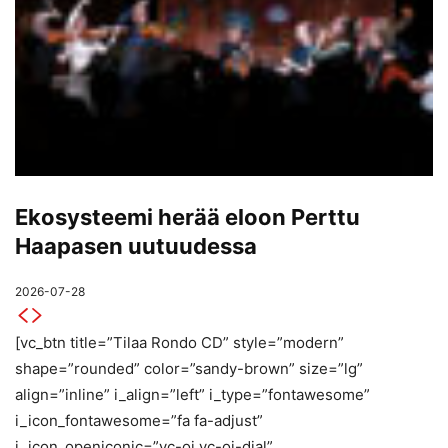
Ekosysteemi herää eloon Perttu
Haapasen uutuudessa
2026-07-28
[vc_btn title=”Tilaa Rondo CD” style=”modern”
shape=”rounded” color=”sandy-brown” size=”lg”
align=”inline” i_align=”left” i_type=”fontawesome”
i_icon_fontawesome=”fa fa-adjust”
i_icon_openiconic=”vc-oi vc-oi-dial”