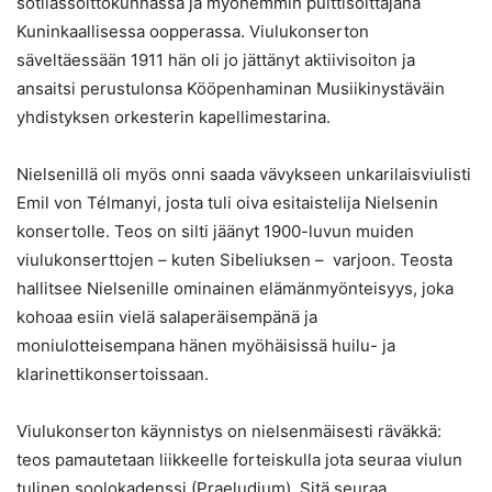
sotilassoittokunnassa ja myöhemmin pulttisoittajana
Kuninkaallisessa oopperassa. Viulukonserton
säveltäessään 1911 hän oli jo jättänyt aktiivisoiton ja
ansaitsi perustulonsa Kööpenhaminan Musiikinystäväin
yhdistyksen orkesterin kapellimestarina.
Nielsenillä oli myös onni saada vävykseen unkarilaisviulisti
Emil von Télmanyi, josta tuli oiva esitaistelija Nielsenin
konsertolle. Teos on silti jäänyt 1900-luvun muiden
viulukonserttojen – kuten Sibeliuksen – varjoon. Teosta
hallitsee Nielsenille ominainen elämänmyönteisyys, joka
kohoaa esiin vielä salaperäisempänä ja
moniulotteisempana hänen myöhäisissä huilu- ja
klarinettikonsertoissaan.
Viulukonserton käynnistys on nielsenmäisesti räväkkä:
teos pamautetaan liikkeelle forteiskulla jota seuraa viulun
tulinen soolokadenssi (Praeludium). Sitä seuraa