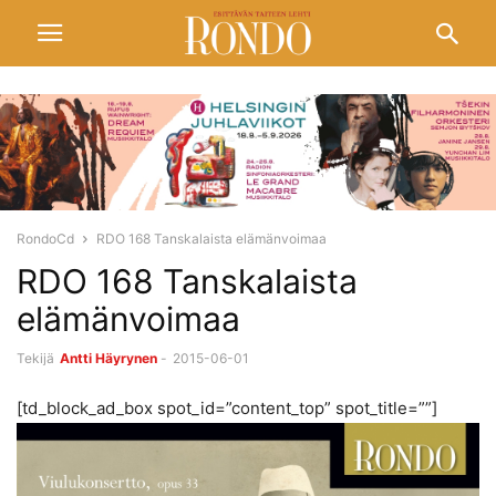
RondoCd
RDO 168 Tanskalaista elämänvoimaa
RDO 168 Tanskalaista
elämänvoimaa
Tekijä
Antti Häyrynen
-
2015-06-01
[td_block_ad_box spot_id=”content_top” spot_title=””]