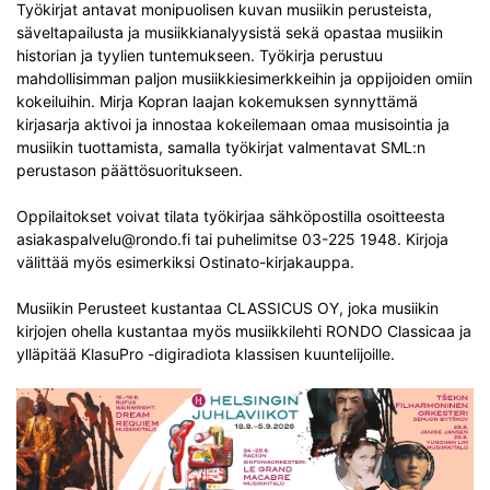
Työkirjat antavat monipuolisen kuvan musiikin perusteista,
säveltapailusta ja musiikkianalyysistä sekä opastaa musiikin
historian ja tyylien tuntemukseen. Työkirja perustuu
mahdollisimman paljon musiikkiesimerkkeihin ja oppijoiden omiin
kokeiluihin. Mirja Kopran laajan kokemuksen synnyttämä
kirjasarja aktivoi ja innostaa kokeilemaan omaa musisointia ja
musiikin tuottamista, samalla työkirjat valmentavat SML:n
perustason päättösuoritukseen.
Oppilaitokset voivat tilata työkirjaa sähköpostilla osoitteesta
asiakaspalvelu@rondo.fi tai puhelimitse 03-225 1948. Kirjoja
välittää myös esimerkiksi Ostinato-kirjakauppa.
Musiikin Perusteet kustantaa CLASSICUS OY, joka musiikin
kirjojen ohella kustantaa myös musiikkilehti RONDO Classicaa ja
ylläpitää KlasuPro -digiradiota klassisen kuuntelijoille.