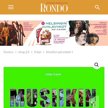
Etusivu
shop_02
Kirjat
Musiikin perusteet 1