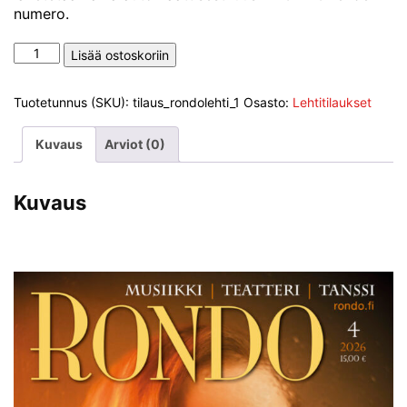
numero.
Rondon
Lisää ostoskoriin
irtonumero
määrä
Tuotetunnus (SKU):
tilaus_rondolehti_1
Osasto:
Lehtitilaukset
Kuvaus
Arviot (0)
Kuvaus