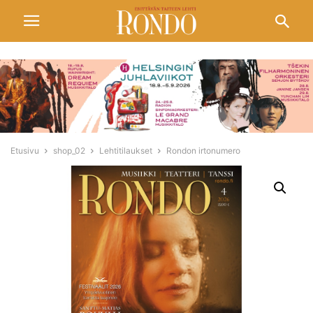
Etusivu
shop_02
Lehtitilaukset
Rondon irtonumero