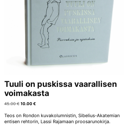
Tuuli on puskissa vaarallisen
voimakasta
Alkuperäinen
Nykyinen
45.00
€
10.00
€
hinta
hinta
Teos on Rondon kuvakolumnistin, Sibelius-Akatemian
oli:
on:
entisen rehtorin, Lassi Rajamaan proosarunokirja.
45.00 €.
10.00 €.