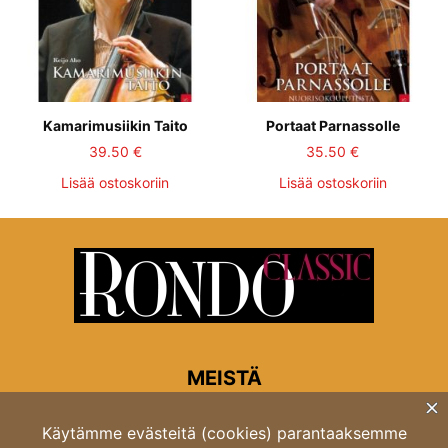
Kamarimusiikin Taito
Portaat Parnassolle
39.50
€
35.50
€
Lisää ostoskoriin
Lisää ostoskoriin
MEISTÄ
Rondon toimitus
Opastinsilta 6A 00520 Helsinki