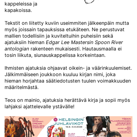
kappeleissa ja
kapakoissa.
Tekstit on liitetty kuviin useimmiten jälkeenpäin mutta
myös joissain tapauksissa etukäteen. Ne perustuvat
mallien todellisiin ja kuviteltuihin puheisiin sekä
ajatuksiin hieman
Edgar Lee Mastersin Spoon River
antologian
rakenteen mukaisesti. Hautausmaalla ei
tosin liikuta, siunauskappelissa korkeintaan.
Ihmisten ajatuksia ohjaavat oikein- ja väärinkuulemiset.
Jälkimmäiseen joukkoon kuuluu kirjan nimi, joka
hieman horjahtaa säätiedotusten tuulen voimakkuuden
määritelmästä.
Teos on mainio, ajatuksia herättävä kirja ja sopii myös
lahjaksi ajattelevalle ystävälle!