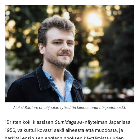
Aleksi Barriére on ohjaajan työssään kiinnostunut nō-perinteestä.
”Britten koki klassisen
Sumidagawa
-näytelmän Japanissa
1956, vaikuttui kovasti sekä aiheesta että muodosta, ja
harkitsi ensin sen englanninnoksen käyttämistä uuden