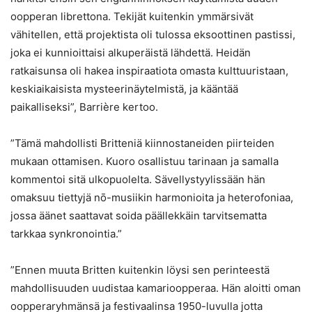
oopperan librettona. Tekijät kuitenkin ymmärsivät
vähitellen, että projektista oli tulossa eksoottinen pastissi,
joka ei kunnioittaisi alkuperäistä lähdettä. Heidän
ratkaisunsa oli hakea inspiraatiota omasta kulttuuristaan,
keskiaikaisista mysteerinäytelmistä, ja kääntää
paikalliseksi”, Barrière kertoo.
”Tämä mahdollisti Britteniä kiinnostaneiden piirteiden
mukaan ottamisen. Kuoro osallistuu tarinaan ja samalla
kommentoi sitä ulkopuolelta. Sävellystyylissään hän
omaksuu tiettyjä nō-musiikin harmonioita ja heterofoniaa,
jossa äänet saattavat soida päällekkäin tarvitsematta
tarkkaa synkronointia.”
”Ennen muuta Britten kuitenkin löysi sen perinteestä
mahdollisuuden uudistaa kamarioopperaa. Hän aloitti oman
oopperaryhmänsä ja festivaalinsa 1950-luvulla jotta