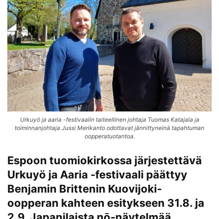
Urkuyö ja aaria -festivaalin taiteellinen johtaja Tuomas Katajala ja
toiminnanjohtaja Jussi Merikanto odottavat jännittyneinä tapahtuman
oopperatuotantoa.
Espoon tuomiokirkossa järjestettävä
Urkuyö ja Aaria -festivaali päättyy
Benjamin Brittenin Kuovijoki-
oopperan kahteen esitykseen 31.8. ja
2.9. Japanilaista nō-näytelmää