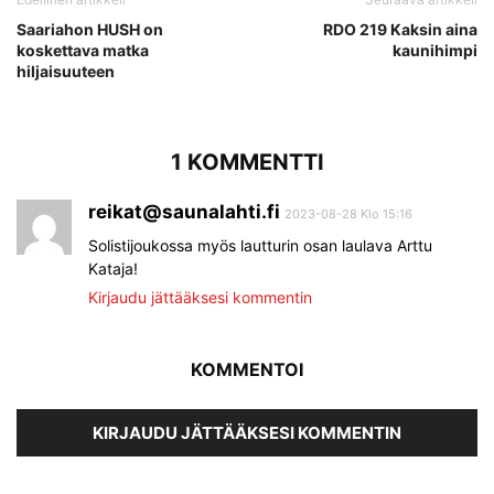
Saariahon HUSH on
RDO 219 Kaksin aina
koskettava matka
kaunihimpi
hiljaisuuteen
1 KOMMENTTI
reikat@saunalahti.fi
2023-08-28 Klo 15:16
Solistijoukossa myös lautturin osan laulava Arttu
Kataja!
Kirjaudu jättääksesi kommentin
KOMMENTOI
KIRJAUDU JÄTTÄÄKSESI KOMMENTIN