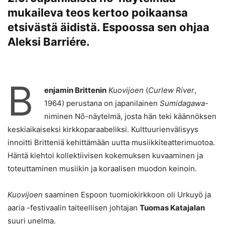
mukaileva teos kertoo poikaansa
etsivästä äidistä. Espoossa sen ohjaa
Aleksi Barriére.
B
enjamin Brittenin
Kuovijoen
(
Curlew River
,
1964) perustana on japanilainen
Sumidagawa­
-
niminen Nō-näytelmä, josta hän teki käännöksen
keskiaikaiseksi kirkkoparaabeliksi. Kulttuurienvälisyys
innoitti Britteniä kehittämään uutta musiikkiteatterimuotoa.
Häntä kiehtoi kollektiivisen kokemuksen kuvaaminen ja
toteuttaminen musiikin ja koraalisen muodon keinoin.
Kuovijoen
saaminen Espoon tuomiokirkkoon oli Urkuyö ja
aaria -festivaalin taiteellisen johtajan
Tuomas Katajalan
suuri unelma.