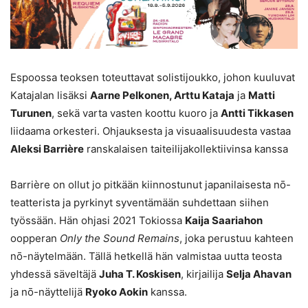
Espoossa teoksen toteuttavat solistijoukko, johon kuuluvat
Katajalan lisäksi
Aarne Pelkonen, Arttu Kataja
ja
Matti
Turunen
, sekä varta vasten koottu kuoro ja
Antti Tikkasen
liidaama orkesteri. Ohjauksesta ja visuaalisuudesta vastaa
Aleksi Barrière
ranskalaisen taiteilijakollektiivinsa kanssa
Barrière on ollut jo pitkään kiinnostunut japanilaisesta nō-
teatterista ja pyrkinyt syventämään suhdettaan siihen
työssään. Hän ohjasi 2021 Tokiossa
Kaija Saariahon
oopperan
Only the Sound Remains
, joka perustuu kahteen
nō-näytelmään. Tällä hetkellä hän valmistaa uutta teosta
yhdessä säveltäjä
Juha T. Koskisen
, kirjailija
Selja Ahavan
ja nō-näyttelijä
Ryoko Aokin
kanssa.