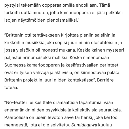
pystyisi tekemään oopperaa omilla ehdoillaan. Tämä
tarkoitti uutta muotoa, jotta kamariooppera ei jäisi pelkäksi
isojen näyttämöiden pienoismalliksi.”
”Brittenin otti tehtäväkseen kirjoittaa pieniin saleihin ja
kirkkoihin musiikkia joka sopisi juuri niihin olosuhteisiin ja
jossa yleisökin oli monesti mukana. Keskiaikainen mysteeri
paljastui erinomaiseksi malliksi. Koska nimenomaan
Suomessa kamarioopperan ja kesäfestivaalien perinteet
ovat erityisen vahvoja ja aktiivisia, on kiinnostavaa palata
Brittenin projektiin juuri niiden kontekstissa”, Barriére
toteaa.
”Nō-teatteri ei käsittele dramaattisia tapahtumia, vaan
enemmänkin niiden psyykkisiä ja kollektiivisia seurauksia.
Pääroolissa on usein levoton aave tai henki, joka kertoo
menneestä, jota ei ole selvitetty.
Sumidagawa
kuuluu