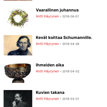
TILAAJILLE
UUTISKIRJE
VANHOJA
VIDEOT
VIVACLASSICA
Vaarallinen juhannus
VUOSIKERTA
YHTEYSTIEDOT
Antti Häyrynen
-
2018-06-01
Kevät koittaa Schumannille.
Antti Häyrynen
-
2018-04-28
Ihmeiden aika
Antti Häyrynen
-
2018-04-02
Kuvien takana
Antti Häyrynen
-
2018-03-01