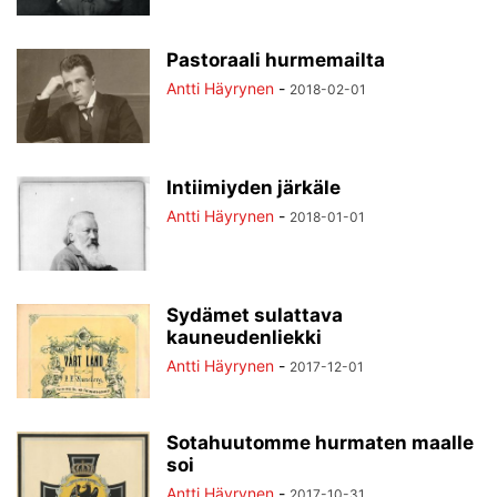
Pastoraali hurmemailta
Antti Häyrynen
-
2018-02-01
Intiimiyden järkäle
Antti Häyrynen
-
2018-01-01
Sydämet sulattava
kauneudenliekki
Antti Häyrynen
-
2017-12-01
Sotahuutomme hurmaten maalle
soi
Antti Häyrynen
-
2017-10-31