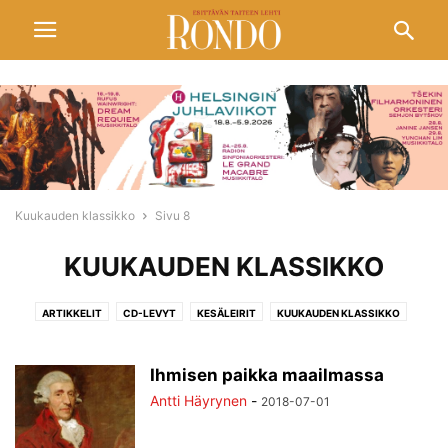
Kuukauden klassikko
Sivu 8
KUUKAUDEN KLASSIKKO
ARTIKKELIT
CD-LEVYT
KESÄLEIRIT
KUUKAUDEN KLASSIKKO
MAKSULLISET
MUSIIKKITIETOA
NÄKEMYKSIÄ
NETTIARTIKKELIT
ORKESTERIT
PÄIVÄN PÄHKINÄ
PIIRTÄJÄT
RAJAMAILLA
RONDO
Ihmisen paikka maailmassa
RONDO ARVIOI
RONDO-LEHTI
RONDOCD
Antti Häyrynen
-
2018-07-01
SEURAAVASSA NUMEROSSA
SIBELIUS 150
SISÄLLYSLUETTELO
SUOSITUKSET
TÄMÄPÄIVÄ
TÄMÄPÄIVÄ
TEKNIIKKA
TIETO