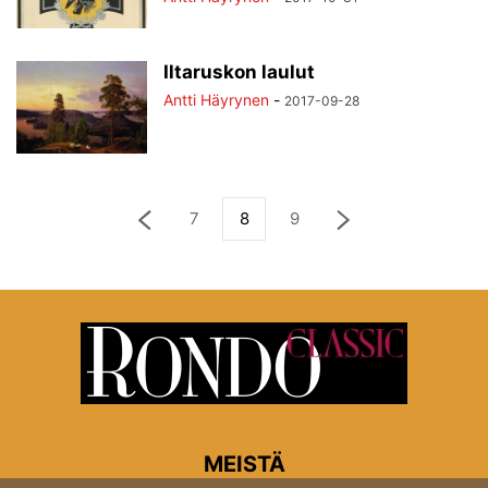
Iltaruskon laulut
Antti Häyrynen
-
2017-09-28
7
8
9
MEISTÄ